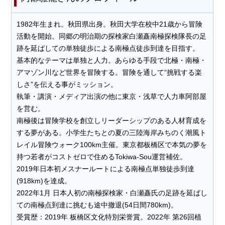
1982年生まれ。秋田県出身。秋田大学在校中21歳から冒険
活動を開始。同郷の明治期の探検家白瀬矗南極探検隊長の足
跡を延ばしての単独徒歩による南極点徒歩到達を目指す。
基本的なテーマは単独と人力。あらゆる手段で北極・南極・
アマゾン川など世界を冒険する。冒険を通して“挑戦する楽
しさ”を伝える事がミッション。
執筆・講演・メディア出演の他に東京・浅草で人力車阿部屋
を営む。
南極後は冒険学校を創立しリーダーシップのある人材育成を
する夢がある。小学生たちとの夏の三陸海岸みちのく潮風ト
レイル冒険ウォーク100km主催。東京都板橋区で本気の夢を
持つ若者がコストゼロで住めるTokiwa-Sou運営補佐。
2019年日本初メスナールートによる南極点単独徒歩到達
(918km)を達成。
2022年1月 日本人初の南極探検家・白瀬矗氏の足跡を延ばし
ての南極点到達に挑むも途中撤退(54日間780km)。
受賞歴：2019年 板橋区文化特別栄誉賞。2022年 第26回植