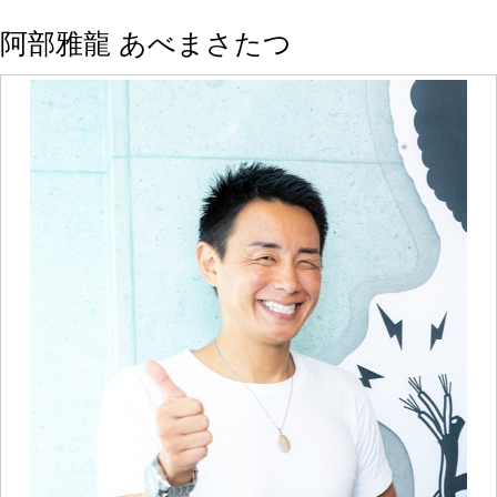
阿部雅龍 あべまさたつ