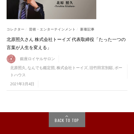
コレクター
/
芸術・エンターテインメント
/
新着記事
北原照久さん 株式会社トーイズ 代表取締役「たった一つの
言葉が人生を変える」
銀座ロイヤルサロン
北原照久
,
なんでも鑑定団
,
株式会社トーイズ
,
旧竹田宮別邸
,
ボー
トハウス
2021年3月4日
BACK TO TOP