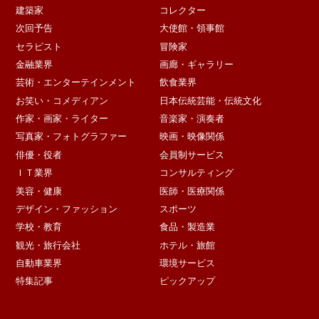
建築家
コレクター
次回予告
大使館・領事館
セラピスト
冒険家
金融業界
画廊・ギャラリー
芸術・エンターテインメント
飲食業界
お笑い・コメディアン
日本伝統芸能・伝統文化
作家・画家・ライター
音楽家・演奏者
写真家・フォトグラファー
映画・映像関係
俳優・役者
会員制サービス
ＩＴ業界
コンサルティング
美容・健康
医師・医療関係
デザイン・ファッション
スポーツ
学校・教育
食品・製造業
観光・旅行会社
ホテル・旅館
自動車業界
環境サービス
特集記事
ピックアップ