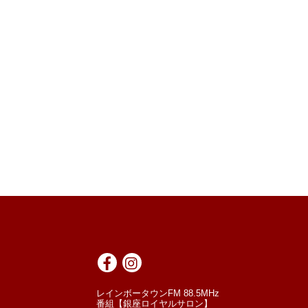
レインボータウンFM 88.5MHz
番組【銀座ロイヤルサロン】