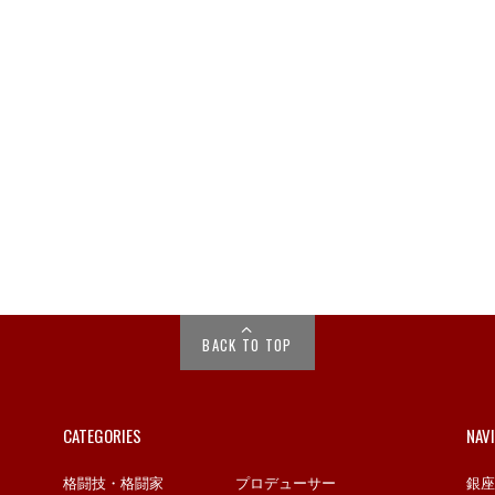
BACK TO TOP
CATEGORIES
NAV
格闘技・格闘家
プロデューサー
銀座