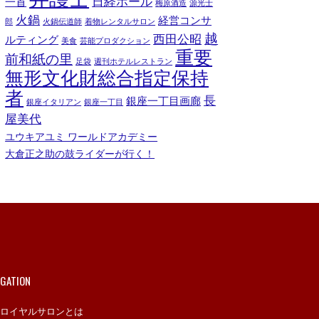
日経ホール
一首
梅原酒造
源光士
火鍋
経営コンサ
郎
火鍋伝道師
着物レンタルサロン
越
西田公昭
ルティング
美食
芸能プロダクション
重要
前和紙の里
足袋
週刊ホテルレストラン
無形文化財総合指定保持
者
長
銀座一丁目画廊
銀座イタリアン
銀座一丁目
屋美代
ユウキアユミ ワールドアカデミー
大倉正之助の鼓ライダーが行く！
IGATION
ロイヤルサロンとは