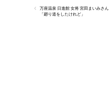
‹
万座温泉 日進館 女将 宮田まいみさん
「廻り道をしたけれど」