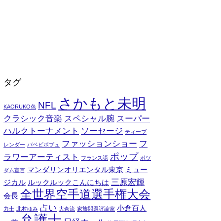
タグ
さかもと未明
NFL
KAORUKO色
クラシック音楽
スペシャル腕
スーパー
ハルクトーナメント
ソーセージ
ティーブ
ファッションショー
フ
レンダー
バベビボブュ
ポップ
ラワーアーティスト
フランス語
ポツ
マンダリンオリエンタル東京
ミュー
ダム宣言
三原宏輝
ジカル
ルックルックこんにちは
全世界空手道選手権大会
会長
占い
小倉百人
力士
北村ゆみ
大倉流
家族問題評論家
弁護士