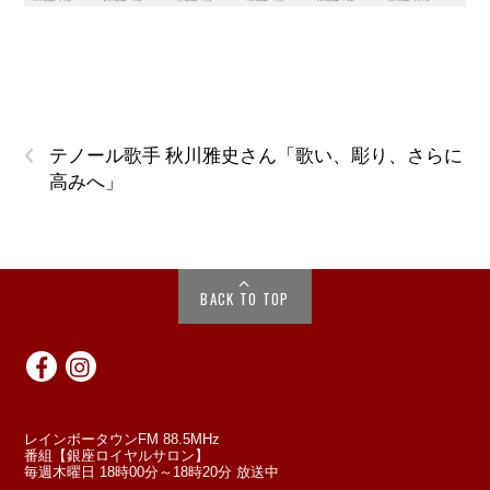
‹
テノール歌手 秋川雅史さん「歌い、彫り、さらに
高みへ」
BACK TO TOP
レインボータウンFM 88.5MHz
番組【銀座ロイヤルサロン】
毎週木曜日 18時00分～18時20分 放送中