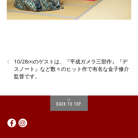
‹
10/28㈭のゲストは、『平成ガメラ三部作』『デ
スノート』など数々のヒット作で有名な金子修介
監督です。
BACK TO TOP