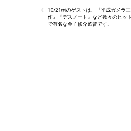
‹
10/21㈭のゲストは、『平成ガメラ
作』『デスノート』など数々のヒッ
で有名な金子修介監督です。