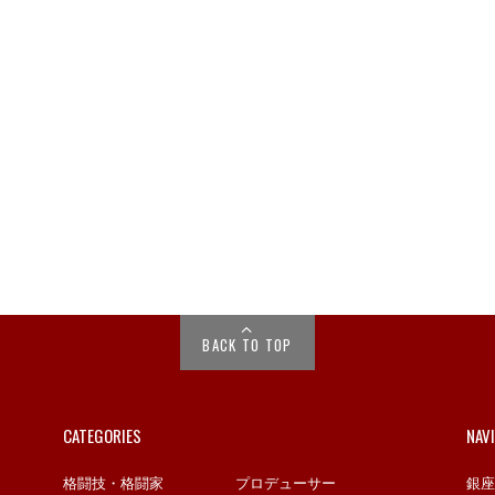
BACK TO TOP
CATEGORIES
NAV
格闘技・格闘家
プロデューサー
銀座