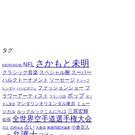
タグ
さかもと未明
NFL
KAORUKO色
クラシック音楽
スペシャル腕
スーパー
ハルクトーナメント
ソーセージ
ティーブ
ファッションショー
フ
レンダー
バベビボブュ
ポップ
ラワーアーティスト
フランス語
ポツ
マンダリンオリエンタル東京
ミュー
ダム宣言
三原宏輝
ジカル
ルックルックこんにちは
全世界空手道選手権大会
会長
占い
小倉百人
力士
北村ゆみ
大倉流
家族問題評論家
弁護士