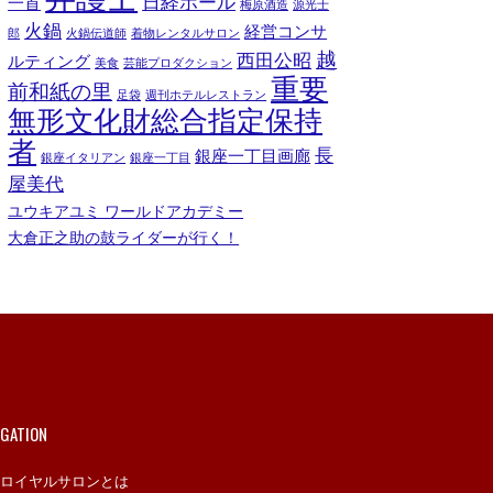
日経ホール
一首
梅原酒造
源光士
火鍋
経営コンサ
郎
火鍋伝道師
着物レンタルサロン
越
西田公昭
ルティング
美食
芸能プロダクション
重要
前和紙の里
足袋
週刊ホテルレストラン
無形文化財総合指定保持
者
長
銀座一丁目画廊
銀座イタリアン
銀座一丁目
屋美代
ユウキアユミ ワールドアカデミー
大倉正之助の鼓ライダーが行く！
IGATION
ロイヤルサロンとは