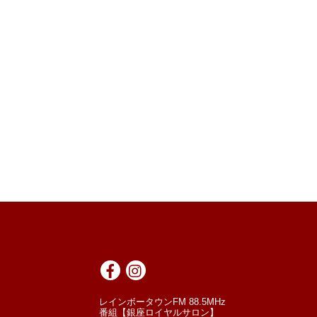
レインボータウンFM 88.5MHz
番組【銀座ロイヤルサロン】