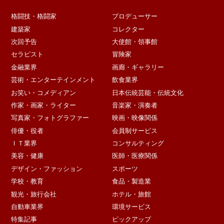
格闘技・格闘家
プロデューサー
建築家
コレクター
次回予告
大使館・領事館
セラピスト
冒険家
金融業界
画廊・ギャラリー
芸術・エンターテインメント
飲食業界
お笑い・コメディアン
日本伝統芸能・伝統文化
作家・画家・ライター
音楽家・演奏者
写真家・フォトグラファー
映画・映像関係
俳優・役者
会員制サービス
ＩＴ業界
コンサルティング
美容・健康
医師・医療関係
デザイン・ファッション
スポーツ
学校・教育
食品・製造業
観光・旅行会社
ホテル・旅館
自動車業界
環境サービス
特集記事
ピックアップ