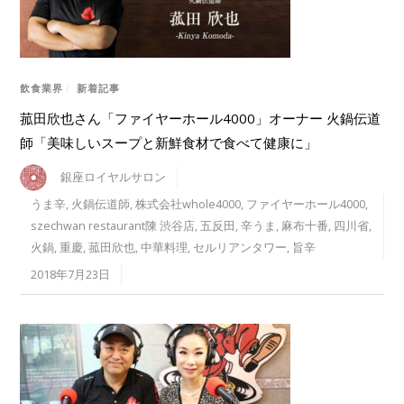
飲食業界
/
新着記事
菰田欣也さん「ファイヤーホール4000」オーナー 火鍋伝道
師「美味しいスープと新鮮食材で食べて健康に」
銀座ロイヤルサロン
うま辛
,
火鍋伝道師
,
株式会社whole4000
,
ファイヤーホール4000
,
szechwan restaurant陳 渋谷店
,
五反田
,
辛うま
,
麻布十番
,
四川省
,
火鍋
,
重慶
,
菰田欣也
,
中華料理
,
セルリアンタワー
,
旨辛
2018年7月23日