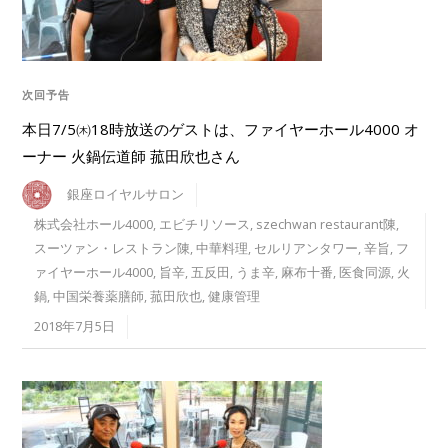
次回予告
本日7/5㈭18時放送のゲストは、ファイヤーホール4000 オ
ーナー 火鍋伝道師 菰田欣也さん
銀座ロイヤルサロン
株式会社ホール4000
,
エビチリソース
,
szechwan restaurant陳
,
スーツァン・レストラン陳
,
中華料理
,
セルリアンタワー
,
辛旨
,
フ
ァイヤーホール4000
,
旨辛
,
五反田
,
うま辛
,
麻布十番
,
医食同源
,
火
鍋
,
中国栄養薬膳師
,
菰田欣也
,
健康管理
2018年7月5日