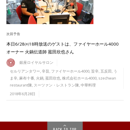
次回予告
本日6/28㈭18時放送のゲストは、ファイヤーホール4000
オーナー 火鍋伝道師 菰田欣也さん
銀座ロイヤルサロン
セルリアンタワー
,
辛旨
,
ファイヤーホール4000
,
旨辛
,
五反田
,
う
ま辛
,
麻布十番
,
火鍋
,
菰田欣也
,
株式会社ホール4000
,
szechwan
restaurant陳
,
スーツァン・レストラン陳
,
中華料理
2018年6月28日
BACK TO TOP