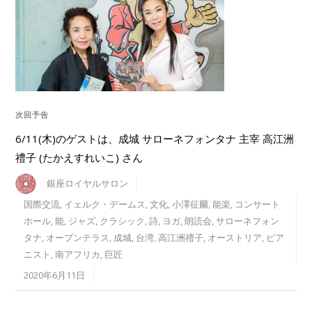
次回予告
6/11(木)のゲストは、成城 サローネフォンタナ 主宰 高江洲
禮子 (たかえすれいこ) さん
銀座ロイヤルサロン
国際交流
,
イェルク・デームス
,
文化
,
小澤征爾
,
能楽
,
コンサート
ホール
,
能
,
ジャズ
,
クラシック
,
詩
,
ヨガ
,
朗読会
,
サローネフォン
タナ
,
オープンテラス
,
成城
,
台湾
,
高江洲禮子
,
オーストリア
,
ピア
ニスト
,
南アフリカ
,
巨匠
2020年6月11日