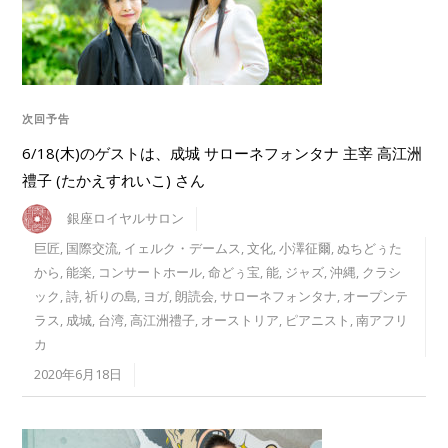
次回予告
6/18(木)のゲストは、成城 サローネフォンタナ 主宰 高江洲
禮子 (たかえすれいこ) さん
銀座ロイヤルサロン
巨匠
,
国際交流
,
イェルク・デームス
,
文化
,
小澤征爾
,
ぬちどぅた
から
,
能楽
,
コンサートホール
,
命どぅ宝
,
能
,
ジャズ
,
沖縄
,
クラシ
ック
,
詩
,
祈りの島
,
ヨガ
,
朗読会
,
サローネフォンタナ
,
オープンテ
ラス
,
成城
,
台湾
,
高江洲禮子
,
オーストリア
,
ピアニスト
,
南アフリ
カ
2020年6月18日