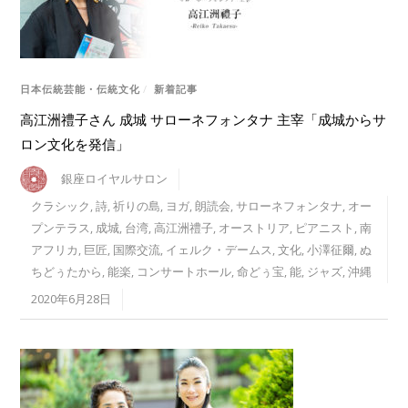
日本伝統芸能・伝統文化
/
新着記事
高江洲禮子さん 成城 サローネフォンタナ 主宰「成城からサ
ロン文化を発信」
銀座ロイヤルサロン
クラシック
,
詩
,
祈りの島
,
ヨガ
,
朗読会
,
サローネフォンタナ
,
オー
プンテラス
,
成城
,
台湾
,
高江洲禮子
,
オーストリア
,
ピアニスト
,
南
アフリカ
,
巨匠
,
国際交流
,
イェルク・デームス
,
文化
,
小澤征爾
,
ぬ
ちどぅたから
,
能楽
,
コンサートホール
,
命どぅ宝
,
能
,
ジャズ
,
沖縄
2020年6月28日