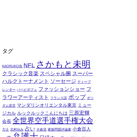
タグ
さかもと未明
NFL
KAORUKO色
クラシック音楽
スペシャル腕
スーパー
ハルクトーナメント
ソーセージ
ティーブ
ファッションショー
フ
レンダー
バベビボブュ
ポップ
ラワーアーティスト
フランス語
ポツ
マンダリンオリエンタル東京
ミュー
ダム宣言
三原宏輝
ジカル
ルックルックこんにちは
全世界空手道選手権大会
会長
占い
小倉百人
力士
北村ゆみ
大倉流
家族問題評論家
弁護士