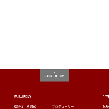
BACK TO TOP
CATEGORIES
NAV
格闘技・格闘家
プロデューサー
銀座