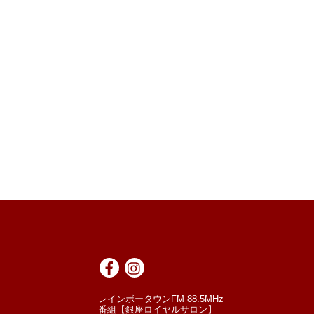
レインボータウンFM 88.5MHz
番組【銀座ロイヤルサロン】