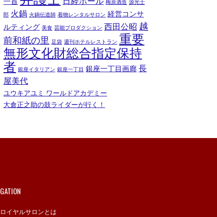
日経ホール
一首
梅原酒造
源光士
火鍋
経営コンサ
郎
火鍋伝道師
着物レンタルサロン
越
西田公昭
ルティング
美食
芸能プロダクション
重要
前和紙の里
足袋
週刊ホテルレストラン
無形文化財総合指定保持
者
長
銀座一丁目画廊
銀座イタリアン
銀座一丁目
屋美代
ユウキアユミ ワールドアカデミー
大倉正之助の鼓ライダーが行く！
IGATION
ロイヤルサロンとは