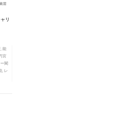
統芸
チャリ
盟
,
能
円宮
ヤー閣
能
,
レ