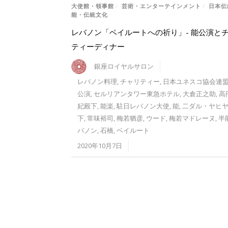
大使館・領事館
/
芸術・エンターテインメント
/
日本伝
能・伝統文化
レバノン「ベイルートへの祈り」- 能公演と
ティーディナー
銀座ロイヤルサロン
レバノン料理
,
チャリティー
,
日本ユネスコ協会連
公演
,
セルリアンタワー東急ホテル
,
大倉正之助
,
高
妃殿下
,
能楽
,
駐日レバノン大使
,
能
,
二ダル・ヤヒ
下
,
常味裕司
,
梅若猶彦
,
ウード
,
梅若マドレーヌ
,
半
バノン
,
石橋
,
ベイルート
2020年10月7日