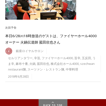
次回予告
本日6/28㈭18時放送のゲストは、ファイヤーホール4000
オーナー 火鍋伝道師 菰田欣也さん
銀座ロイヤルサロン
セルリアンタワー
,
辛旨
,
ファイヤーホール4000
,
旨辛
,
五反田
,
う
ま辛
,
麻布十番
,
火鍋
,
菰田欣也
,
株式会社ホール4000
,
szechwan
restaurant陳
,
スーツァン・レストラン陳
,
中華料理
2018年6月28日
BACK TO TOP