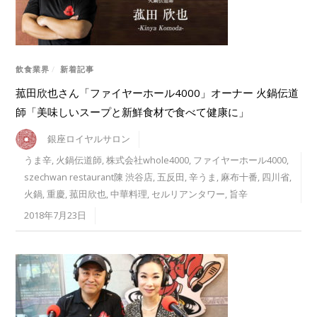
飲食業界
/
新着記事
菰田欣也さん「ファイヤーホール4000」オーナー 火鍋伝道
師「美味しいスープと新鮮食材で食べて健康に」
銀座ロイヤルサロン
うま辛
,
火鍋伝道師
,
株式会社whole4000
,
ファイヤーホール4000
,
szechwan restaurant陳 渋谷店
,
五反田
,
辛うま
,
麻布十番
,
四川省
,
火鍋
,
重慶
,
菰田欣也
,
中華料理
,
セルリアンタワー
,
旨辛
2018年7月23日