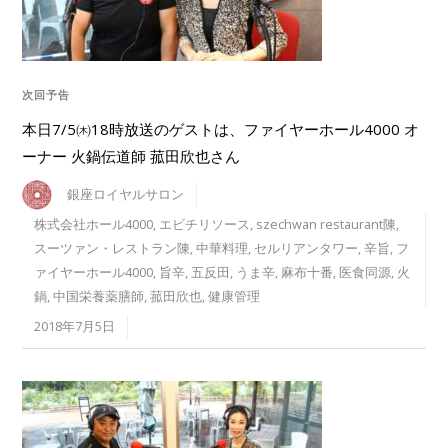
次回予告
本日7/5㈭18時放送のゲストは、ファイヤーホール4000 オ
ーナー 火鍋伝道師 菰田欣也さん
銀座ロイヤルサロン
株式会社ホール4000
,
エビチリソース
,
szechwan restaurant陳
,
スーツァン・レストラン陳
,
中華料理
,
セルリアンタワー
,
辛旨
,
フ
ァイヤーホール4000
,
旨辛
,
五反田
,
うま辛
,
麻布十番
,
医食同源
,
火
鍋
,
中国栄養薬膳師
,
菰田欣也
,
健康管理
2018年7月5日