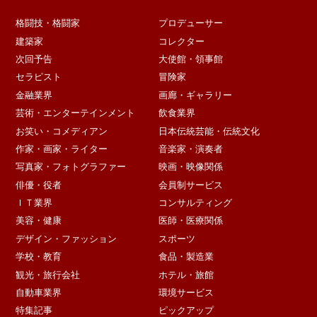
格闘技・格闘家
プロデューサー
建築家
コレクター
次回予告
大使館・領事館
セラピスト
冒険家
金融業界
画廊・ギャラリー
芸術・エンターテインメント
飲食業界
お笑い・コメディアン
日本伝統芸能・伝統文化
作家・画家・ライター
音楽家・演奏者
写真家・フォトグラファー
映画・映像関係
俳優・役者
会員制サービス
ＩＴ業界
コンサルティング
美容・健康
医師・医療関係
デザイン・ファッション
スポーツ
学校・教育
食品・製造業
観光・旅行会社
ホテル・旅館
自動車業界
環境サービス
特集記事
ピックアップ