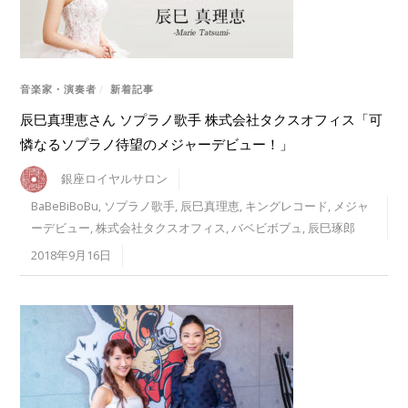
音楽家・演奏者
/
新着記事
辰巳真理恵さん ソプラノ歌手 株式会社タクスオフィス「可
憐なるソプラノ待望のメジャーデビュー！」
銀座ロイヤルサロン
BaBeBiBoBu
,
ソプラノ歌手
,
辰巳真理恵
,
キングレコード
,
メジャ
ーデビュー
,
株式会社タクスオフィス
,
バベビボブュ
,
辰巳琢郎
2018年9月16日