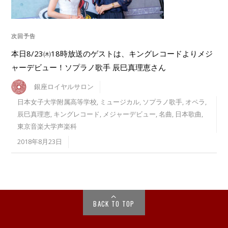
次回予告
本日8/23㈭18時放送のゲストは、キングレコードよりメジ
ャーデビュー！ソプラノ歌手 辰巳真理恵さん
銀座ロイヤルサロン
日本女子大学附属高等学校
,
ミュージカル
,
ソプラノ歌手
,
オペラ
,
辰巳真理恵
,
キングレコード
,
メジャーデビュー
,
名曲
,
日本歌曲
,
東京音楽大学声楽科
2018年8月23日
BACK TO TOP