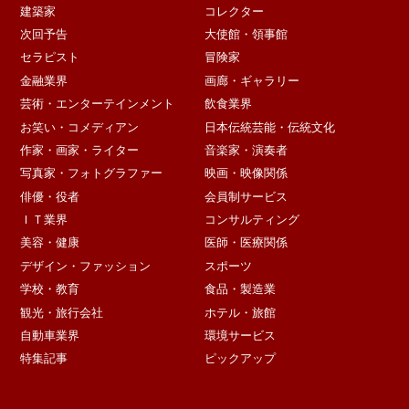
建築家
コレクター
次回予告
大使館・領事館
セラピスト
冒険家
金融業界
画廊・ギャラリー
芸術・エンターテインメント
飲食業界
お笑い・コメディアン
日本伝統芸能・伝統文化
作家・画家・ライター
音楽家・演奏者
写真家・フォトグラファー
映画・映像関係
俳優・役者
会員制サービス
ＩＴ業界
コンサルティング
美容・健康
医師・医療関係
デザイン・ファッション
スポーツ
学校・教育
食品・製造業
観光・旅行会社
ホテル・旅館
自動車業界
環境サービス
特集記事
ピックアップ