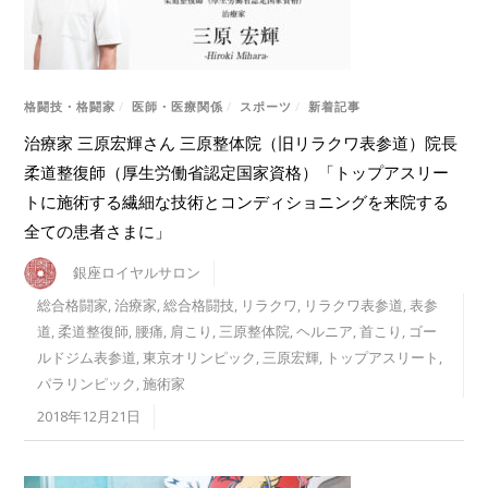
格闘技・格闘家
/
医師・医療関係
/
スポーツ
/
新着記事
治療家 三原宏輝さん 三原整体院（旧リラクワ表参道）院長
柔道整復師（厚生労働省認定国家資格）「トップアスリー
トに施術する繊細な技術とコンディショニングを来院する
全ての患者さまに」
銀座ロイヤルサロン
総合格闘家
,
治療家
,
総合格闘技
,
リラクワ
,
リラクワ表参道
,
表参
道
,
柔道整復師
,
腰痛
,
肩こり
,
三原整体院
,
ヘルニア
,
首こり
,
ゴー
ルドジム表参道
,
東京オリンピック
,
三原宏輝
,
トップアスリート
,
パラリンピック
,
施術家
2018年12月21日