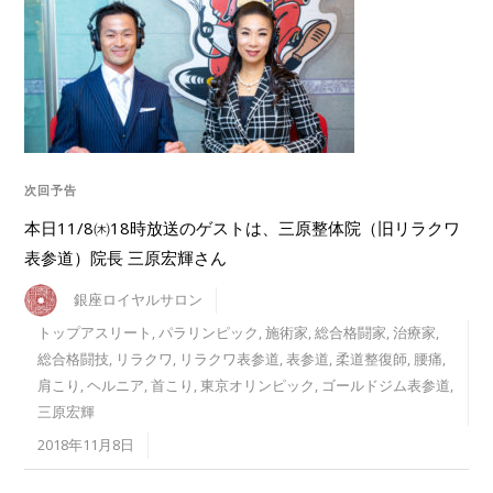
次回予告
本日11/8㈭18時放送のゲストは、三原整体院（旧リラクワ
表参道）院長 三原宏輝さん
銀座ロイヤルサロン
トップアスリート
,
パラリンピック
,
施術家
,
総合格闘家
,
治療家
,
総合格闘技
,
リラクワ
,
リラクワ表参道
,
表参道
,
柔道整復師
,
腰痛
,
肩こり
,
ヘルニア
,
首こり
,
東京オリンピック
,
ゴールドジム表参道
,
三原宏輝
2018年11月8日