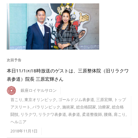
次回予告
本日11/1㈭18時放送のゲストは、三原整体院（旧リラクワ
表参道）院長 三原宏輝さん
銀座ロイヤルサロン
首こり
,
東京オリンピック
,
ゴールドジム表参道
,
三原宏輝
,
トップ
アスリート
,
パラリンピック
,
施術家
,
総合格闘家
,
治療家
,
総合格
闘技
,
リラクワ
,
リラクワ表参道
,
表参道
,
柔道整復師
,
腰痛
,
肩こり
,
ヘルニア
2018年11月1日