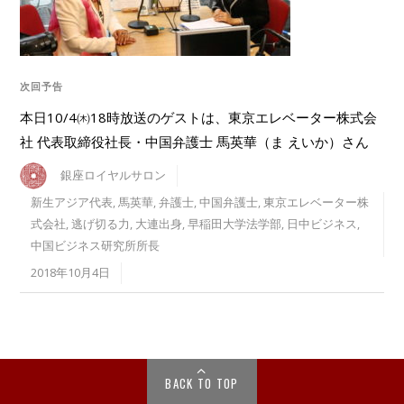
次回予告
本日10/4㈭18時放送のゲストは、東京エレベーター株式会
社 代表取締役社長・中国弁護士 馬英華（ま えいか）さん
銀座ロイヤルサロン
新生アジア代表
,
馬英華
,
弁護士
,
中国弁護士
,
東京エレベーター株
式会社
,
逃げ切る力
,
大連出身
,
早稲田大学法学部
,
日中ビジネス
,
中国ビジネス研究所所長
2018年10月4日
BACK TO TOP