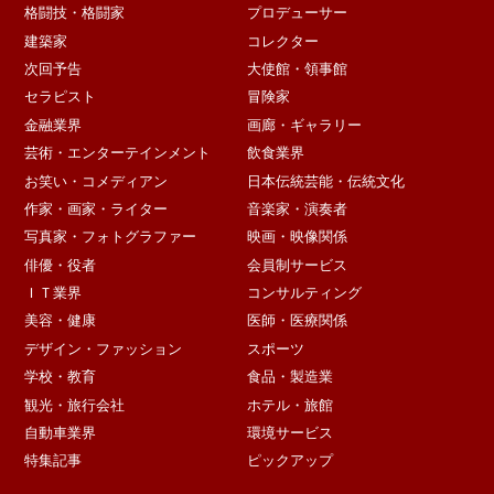
格闘技・格闘家
プロデューサー
建築家
コレクター
次回予告
大使館・領事館
セラピスト
冒険家
金融業界
画廊・ギャラリー
芸術・エンターテインメント
飲食業界
お笑い・コメディアン
日本伝統芸能・伝統文化
作家・画家・ライター
音楽家・演奏者
写真家・フォトグラファー
映画・映像関係
俳優・役者
会員制サービス
ＩＴ業界
コンサルティング
美容・健康
医師・医療関係
デザイン・ファッション
スポーツ
学校・教育
食品・製造業
観光・旅行会社
ホテル・旅館
自動車業界
環境サービス
特集記事
ピックアップ