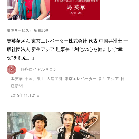
環境サービス
/
新着記事
馬英華さん 東京エレベーター株式会社 代表 中国弁護士 一
般社団法人 新生アジア 理事長「利他の心を軸にして”幸
せ”を創造。」
銀座ロイヤルサロン
馬英華
,
中国弁護士
,
大連出身
,
東京エレベーター
,
新生アジア
,
日
経新聞
2018年11月21日