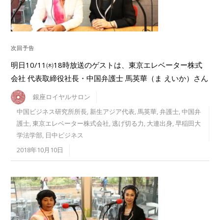
次回予告
明日10/11㈭18時放送のゲストは、東京エレベーター株式
会社 代表取締役社長・中国弁護士 馬英華（ま えいか）さん
銀座ロイヤルサロン
中国ビジネス研究所所長
,
新生アジア代表
,
馬英華
,
弁護士
,
中国弁
護士
,
東京エレベーター株式会社
,
逃げ切る力
,
大連出身
,
早稲田大
学法学部
,
日中ビジネス
2018年10月10日