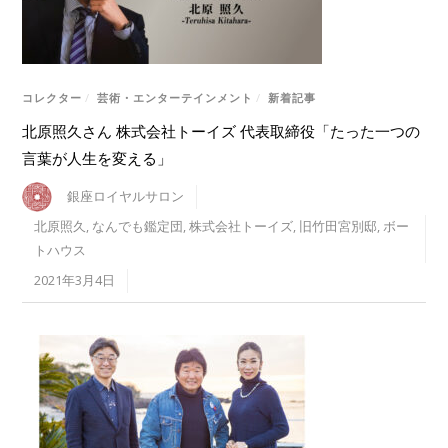
コレクター
/
芸術・エンターテインメント
/
新着記事
北原照久さん 株式会社トーイズ 代表取締役「たった一つの
言葉が人生を変える」
銀座ロイヤルサロン
北原照久
,
なんでも鑑定団
,
株式会社トーイズ
,
旧竹田宮別邸
,
ボー
トハウス
2021年3月4日