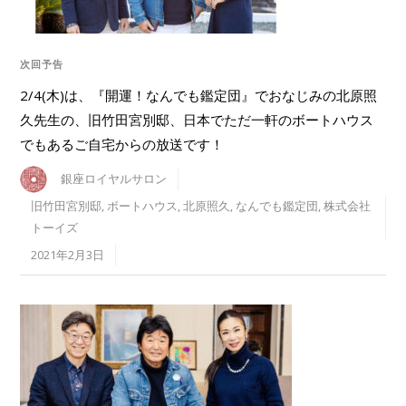
次回予告
2/4(木)は、『開運！なんでも鑑定団』でおなじみの北原照
久先生の、旧竹田宮別邸、日本でただ一軒のボートハウス
でもあるご自宅からの放送です！
銀座ロイヤルサロン
旧竹田宮別邸
,
ボートハウス
,
北原照久
,
なんでも鑑定団
,
株式会社
トーイズ
2021年2月3日