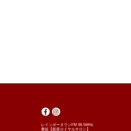
レインボータウンFM 88.5MHz
番組【銀座ロイヤルサロン】