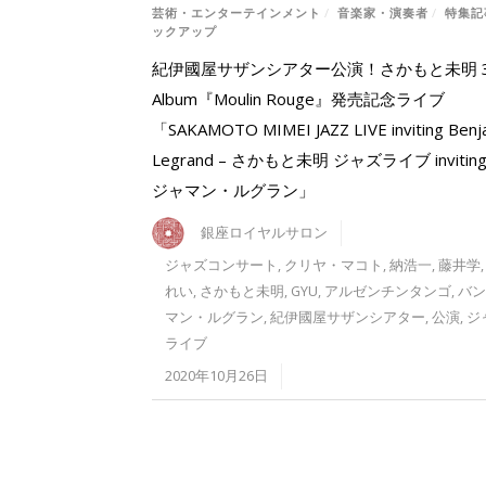
芸術・エンターテインメント
/
音楽家・演奏者
/
特集記
ックアップ
紀伊國屋サザンシアター公演！さかもと未明 3
Album『Moulin Rouge』発売記念ライブ
「SAKAMOTO MIMEI JAZZ LIVE inviting Benj
Legrand – さかもと未明 ジャズライブ invitin
ジャマン・ルグラン」
銀座ロイヤルサロン
ジャズコンサート
,
クリヤ・マコト
,
納浩一
,
藤井学
れい
,
さかもと未明
,
GYU
,
アルゼンチンタンゴ
,
バン
マン・ルグラン
,
紀伊國屋サザンシアター
,
公演
,
ジ
ライブ
2020年10月26日