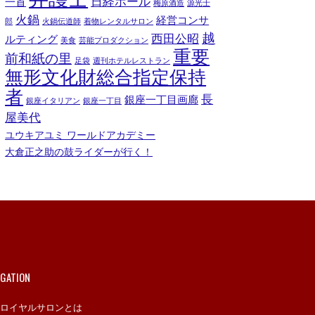
日経ホール
一首
梅原酒造
源光士
火鍋
経営コンサ
郎
火鍋伝道師
着物レンタルサロン
越
西田公昭
ルティング
美食
芸能プロダクション
重要
前和紙の里
足袋
週刊ホテルレストラン
無形文化財総合指定保持
者
長
銀座一丁目画廊
銀座イタリアン
銀座一丁目
屋美代
ユウキアユミ ワールドアカデミー
大倉正之助の鼓ライダーが行く！
IGATION
ロイヤルサロンとは