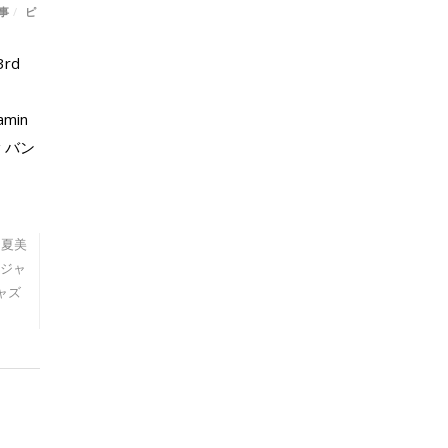
事
/
ピ
rd
amin
g バン
,
夏美
ジャ
ャズ