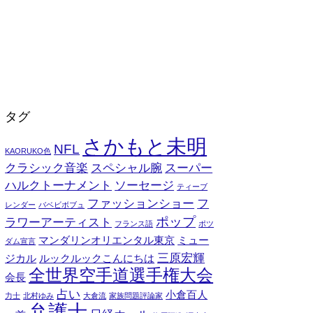
タグ
さかもと未明
NFL
KAORUKO色
クラシック音楽
スペシャル腕
スーパー
ハルクトーナメント
ソーセージ
ティーブ
ファッションショー
フ
レンダー
バベビボブュ
ポップ
ラワーアーティスト
フランス語
ポツ
マンダリンオリエンタル東京
ミュー
ダム宣言
三原宏輝
ジカル
ルックルックこんにちは
全世界空手道選手権大会
会長
占い
小倉百人
力士
北村ゆみ
大倉流
家族問題評論家
弁護士