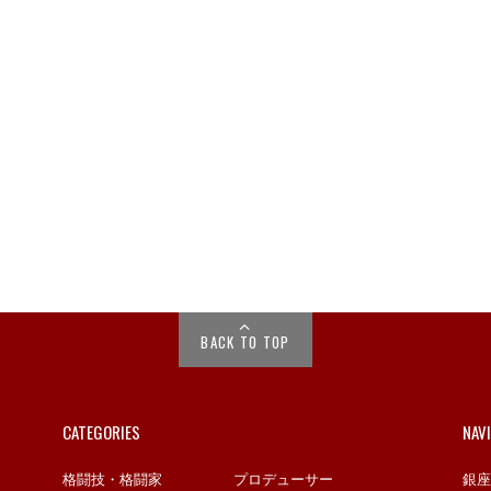
BACK TO TOP
CATEGORIES
NAV
格闘技・格闘家
プロデューサー
銀座