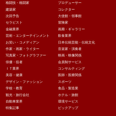
格闘技・格闘家
プロデューサー
建築家
コレクター
次回予告
大使館・領事館
セラピスト
冒険家
金融業界
画廊・ギャラリー
芸術・エンターテインメント
飲食業界
お笑い・コメディアン
日本伝統芸能・伝統文化
作家・画家・ライター
音楽家・演奏者
写真家・フォトグラファー
映画・映像関係
俳優・役者
会員制サービス
ＩＴ業界
コンサルティング
美容・健康
医師・医療関係
デザイン・ファッション
スポーツ
学校・教育
食品・製造業
観光・旅行会社
ホテル・旅館
自動車業界
環境サービス
特集記事
ピックアップ