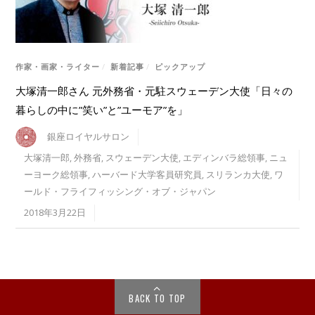
作家・画家・ライター
/
新着記事
/
ピックアップ
大塚清一郎さん 元外務省・元駐スウェーデン大使「日々の
暮らしの中に”笑い”と”ユーモア”を」
銀座ロイヤルサロン
大塚清一郎
,
外務省
,
スウェーデン大使
,
エディンバラ総領事
,
ニュ
ーヨーク総領事
,
ハーバード大学客員研究員
,
スリランカ大使
,
ワ
ールド・フライフィッシング・オブ・ジャパン
2018年3月22日
BACK TO TOP