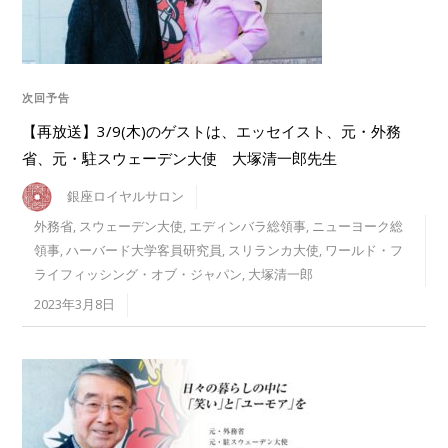
次回予告
【再放送】3/9(木)のゲストは、エッセイスト、元・外務
省、元・駐スウェーデン大使 大塚清一郎先生
銀座ロイヤルサロン
外務省
,
スウェーデン大使
,
エディンバラ総領事
,
ニューヨーク総
領事
,
ハーバード大学客員研究員
,
スリランカ大使
,
ワールド・フ
ライフィッシング・オブ・ジャパン
,
大塚清一郎
2023年3月8日