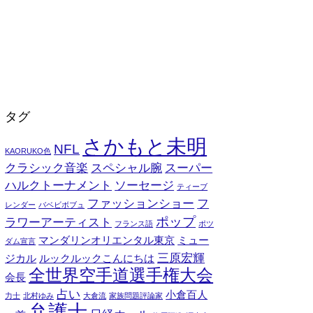
タグ
さかもと未明
NFL
KAORUKO色
クラシック音楽
スペシャル腕
スーパー
ハルクトーナメント
ソーセージ
ティーブ
ファッションショー
フ
レンダー
バベビボブュ
ポップ
ラワーアーティスト
フランス語
ポツ
マンダリンオリエンタル東京
ミュー
ダム宣言
三原宏輝
ジカル
ルックルックこんにちは
全世界空手道選手権大会
会長
占い
小倉百人
力士
北村ゆみ
大倉流
家族問題評論家
弁護士