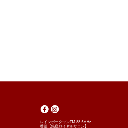
レインボータウンFM 88.5MHz
番組【銀座ロイヤルサロン】