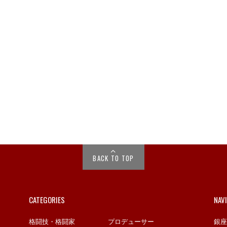
BACK TO TOP
CATEGORIES
NAV
格闘技・格闘家
プロデューサー
銀座