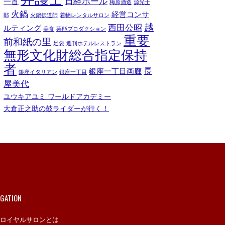
日経ホール
一首
梅原酒造
源光士
火鍋
経営コンサ
郎
火鍋伝道師
着物レンタルサロン
越
西田公昭
ルティング
美食
芸能プロダクション
重要
前和紙の里
足袋
週刊ホテルレストラン
無形文化財総合指定保持
者
長
銀座一丁目画廊
銀座イタリアン
銀座一丁目
屋美代
ユウキアユミ ワールドアカデミー
大倉正之助の鼓ライダーが行く！
IGATION
ロイヤルサロンとは