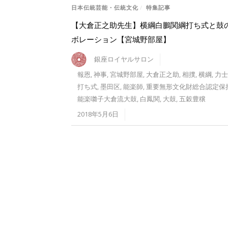
日本伝統芸能・伝統文化
/
特集記事
【大倉正之助先生】横綱白鵬関綱打ち式と鼓
ボレーション【宮城野部屋】
銀座ロイヤルサロン
報恩
,
神事
,
宮城野部屋
,
大倉正之助
,
相撲
,
横綱
,
力士
打ち式
,
墨田区
,
能楽師
,
重要無形文化財総合認定保
能楽囃子大倉流大鼓
,
白鳳関
,
大鼓
,
五穀豊穣
2018年5月6日