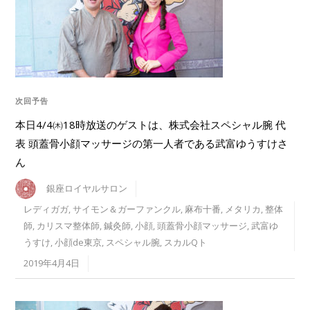
次回予告
本日4/4㈭18時放送のゲストは、株式会社スペシャル腕 代
表 頭蓋骨小顔マッサージの第一人者である武富ゆうすけさ
ん
銀座ロイヤルサロン
レディガガ
,
サイモン＆ガーファンクル
,
麻布十番
,
メタリカ
,
整体
師
,
カリスマ整体師
,
鍼灸師
,
小顔
,
頭蓋骨小顔マッサージ
,
武富ゆ
うすけ
,
小顔de東京
,
スペシャル腕
,
スカルQト
2019年4月4日