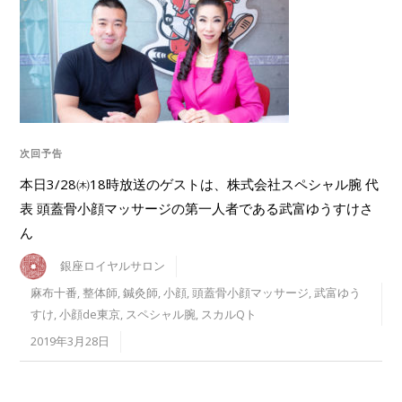
次回予告
本日3/28㈭18時放送のゲストは、株式会社スペシャル腕 代
表 頭蓋骨小顔マッサージの第一人者である武富ゆうすけさ
ん
銀座ロイヤルサロン
麻布十番
,
整体師
,
鍼灸師
,
小顔
,
頭蓋骨小顔マッサージ
,
武富ゆう
すけ
,
小顔de東京
,
スペシャル腕
,
スカルQト
2019年3月28日