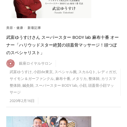
美容・健康
/
新着記事
武富ゆうすけさん スーパースター BODY lab 麻布十番 オー
ナー「ハリウッドスター絶賛の頭蓋骨マッサージ！頭つぼ
のスペシャリスト」
銀座ロイヤルサロン
武富ゆうすけ
,
小顔de東京
,
スペシャル腕
,
スカルQト
,
レディガガ
,
サイモン＆ガーファンクル
,
麻布十番
,
メタリカ
,
整体師
,
カリスマ
整体師
,
鍼灸師
,
スーパースター BODY lab
,
小顔
,
頭蓋骨小顔マッ
サージ
2020年2月16日