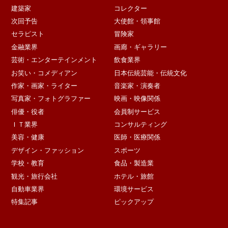
建築家
コレクター
次回予告
大使館・領事館
セラピスト
冒険家
金融業界
画廊・ギャラリー
芸術・エンターテインメント
飲食業界
お笑い・コメディアン
日本伝統芸能・伝統文化
作家・画家・ライター
音楽家・演奏者
写真家・フォトグラファー
映画・映像関係
俳優・役者
会員制サービス
ＩＴ業界
コンサルティング
美容・健康
医師・医療関係
デザイン・ファッション
スポーツ
学校・教育
食品・製造業
観光・旅行会社
ホテル・旅館
自動車業界
環境サービス
特集記事
ピックアップ