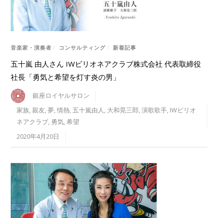
音楽家・演奏者
/
コンサルティング
/
新着記事
五十嵐 由人さん IWビリオネアクラブ株式会社 代表取締役
社長「勇気と希望を灯す炎の男」
銀座ロイヤルサロン
家族
,
親友
,
夢
,
情熱
,
五十嵐由人
,
大和晃三郎
,
演歌歌手
,
IWビリオ
ネアクラブ
,
勇気
,
希望
2020年4月20日