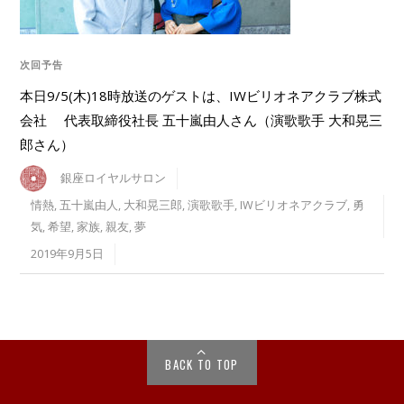
次回予告
本日9/5(木)18時放送のゲストは、IWビリオネアクラブ株式
会社 代表取締役社長 五十嵐由人さん（演歌歌手 大和晃三
郎さん）
銀座ロイヤルサロン
情熱
,
五十嵐由人
,
大和晃三郎
,
演歌歌手
,
IWビリオネアクラブ
,
勇
気
,
希望
,
家族
,
親友
,
夢
2019年9月5日
BACK TO TOP