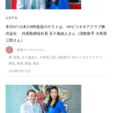
次回予告
本日9/12(木)18時放送のゲストは、IWビリオネアクラブ株
式会社 代表取締役社長 五十嵐由人さん（演歌歌手 大和晃
三郎さん）
銀座ロイヤルサロン
夢
,
情熱
,
五十嵐由人
,
大和晃三郎
,
演歌歌手
,
IWビリオネアクラブ
,
勇気
,
希望
,
家族
,
親友
2019年9月12日