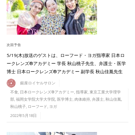
次回予告
5/19(木)放送のゲストは、ローフード・ヨガ指導家 日本ロ
ークレンズ®︎アカデミー 学長 秋山桃子先生、弁護士・医学
博士 日本ロークレンズ®アカデミー 副学長 秋山佳胤先生
銀座ロイヤルサロン
不食
,
日本ロークレンズ®︎アカデミー
,
指導家
,
東京工業大学理学
部
,
福岡女学院大学大学院
,
医学博士
,
肉体維持
,
弁護士
,
秋山佳胤
,
秋山桃子
,
ローフード
,
ヨガ
2022年5月18日