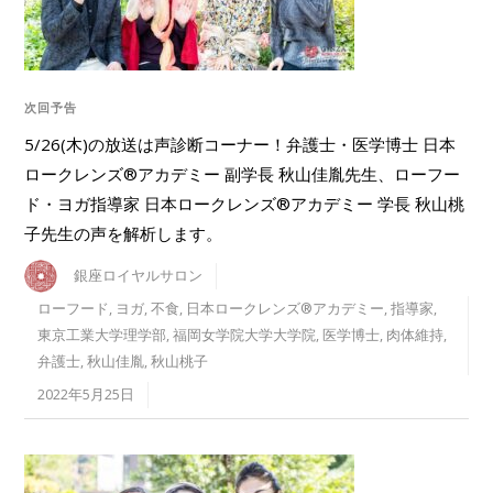
次回予告
5/26(木)の放送は声診断コーナー！弁護士・医学博士 日本
ロークレンズ®アカデミー 副学長 秋山佳胤先生、ローフー
ド・ヨガ指導家 日本ロークレンズ®︎アカデミー 学長 秋山桃
子先生の声を解析します。
銀座ロイヤルサロン
ローフード
,
ヨガ
,
不食
,
日本ロークレンズ®︎アカデミー
,
指導家
,
東京工業大学理学部
,
福岡女学院大学大学院
,
医学博士
,
肉体維持
,
弁護士
,
秋山佳胤
,
秋山桃子
2022年5月25日