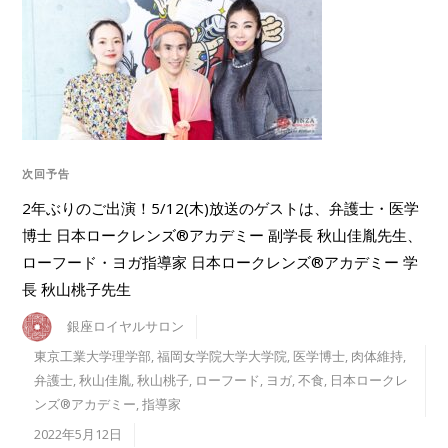
次回予告
2年ぶりのご出演！5/12(木)放送のゲストは、弁護士・医学
博士 日本ロークレンズ®アカデミー 副学長 秋山佳胤先生、
ローフード・ヨガ指導家 日本ロークレンズ®︎アカデミー 学
長 秋山桃子先生
銀座ロイヤルサロン
東京工業大学理学部
,
福岡女学院大学大学院
,
医学博士
,
肉体維持
,
弁護士
,
秋山佳胤
,
秋山桃子
,
ローフード
,
ヨガ
,
不食
,
日本ロークレ
ンズ®︎アカデミー
,
指導家
2022年5月12日