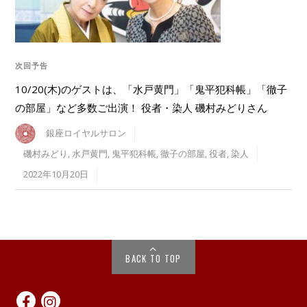
次回予告
10/20(木)のゲストは、「水戸黄門」「鬼平犯科帳」「徹子
の部屋」など多数ご出演！ 役者・染人 磯村みどりさん
銀座ロイヤルサロン
磯村みどり
,
水戸黄門
,
鬼平犯科帳
,
徹子の部屋
,
役者
,
染人
2022年10月20日
BACK TO TOP