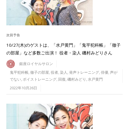
次回予告
10/27(木)のゲストは、「水戸黄門」「鬼平犯科帳」「徹子
の部屋」など多数ご出演！ 役者・染人 磯村みどりさん
銀座ロイヤルサロン
鬼平犯科帳
,
徹子の部屋
,
役者
,
染人
,
発声トレーニング
,
俳優
,
声が
でない
,
ボイストレーニング
,
回復
,
磯村みどり
,
水戸黄門
2022年10月26日