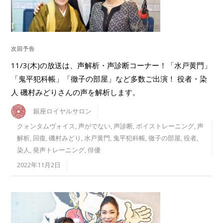
次回予告
11/3(木)の放送は、声解析・声診断コーナー！「水戸黄門」
「鬼平犯科帳」「徹子の部屋」など多数ご出演！ 役者・染
人 磯村みどりさんの声を解析します。
銀座ロイヤルサロン
クォンタムヴォイス
,
声がでない
,
声診断
,
ボイストレーニング
,
声
解析
,
回復
,
磯村みどり
,
水戸黄門
,
鬼平犯科帳
,
徹子の部屋
,
役者
,
染人
,
発声トレーニング
,
俳優
2022年11月2日