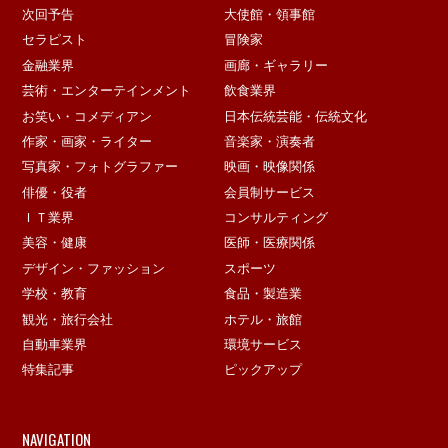
次回予告
大使館・領事館
セラピスト
冒険家
金融業界
画廊・ギャラリー
芸術・エンターテインメント
飲食業界
お笑い・コメディアン
日本伝統芸能・伝統文化
作家・画家・ライター
音楽家・演奏者
写真家・フォトグラファー
映画・映像関係
俳優・役者
会員制サービス
ＩＴ業界
コンサルティング
美容・健康
医師・医療関係
デザイン・ファッション
スポーツ
学校・教育
食品・製造業
観光・旅行会社
ホテル・旅館
自動車業界
環境サービス
特集記事
ピックアップ
NAVIGATION