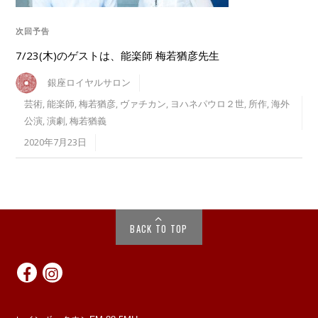
次回予告
7/23(木)のゲストは、能楽師 梅若猶彦先生
銀座ロイヤルサロン
芸術
,
能楽師
,
梅若猶彦
,
ヴァチカン
,
ヨハネパウロ２世
,
所作
,
海外
公演
,
演劇
,
梅若猶義
2020年7月23日
BACK TO TOP