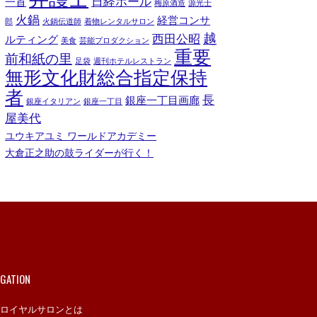
日経ホール
一首
梅原酒造
源光士
火鍋
経営コンサ
郎
火鍋伝道師
着物レンタルサロン
越
西田公昭
ルティング
美食
芸能プロダクション
重要
前和紙の里
足袋
週刊ホテルレストラン
無形文化財総合指定保持
者
長
銀座一丁目画廊
銀座イタリアン
銀座一丁目
屋美代
ユウキアユミ ワールドアカデミー
大倉正之助の鼓ライダーが行く！
IGATION
ロイヤルサロンとは