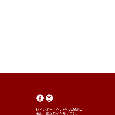
レインボータウンFM 88.5MHz
番組【銀座ロイヤルサロン】