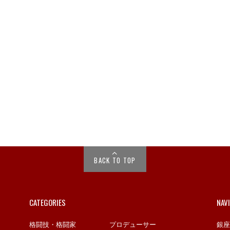
BACK TO TOP
CATEGORIES
NAV
格闘技・格闘家
プロデューサー
銀座