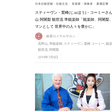
日本伝統芸能・伝統文化
/
音楽家・演奏者
/
新着記事
スティーヴン・鷲峰(じゅほう)・コーミーさん
山 阿闍梨 観世流 準能楽師「能楽師、阿闍梨
マンとして 世界中の人々を豊かに」
銀座ロイヤルサロン
高野山
,
準能楽師
,
スティーヴン 鷲峰 コーミー
,
能
観世流
,
阿闍梨
2019年7月6日