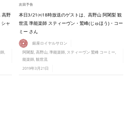
次回予告
 高野
本日3/21㈭18時放送のゲストは、高野山 阿闍梨 観
、シャ
世流 準能楽師 スティーヴン・鷲峰(じゅほう)・コー
ミー さん
銀座ロイヤルサロン
楽師
,
阿闍梨
,
高野山
,
準能楽師
,
スティーヴン 鷲峰 コーミー
,
能楽師
,
観世流
2019年3月21日