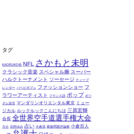
タグ
さかもと未明
NFL
KAORUKO色
クラシック音楽
スペシャル腕
スーパー
ハルクトーナメント
ソーセージ
ティーブ
ファッションショー
フ
レンダー
バベビボブュ
ポップ
ラワーアーティスト
フランス語
ポツ
マンダリンオリエンタル東京
ミュー
ダム宣言
三原宏輝
ジカル
ルックルックこんにちは
全世界空手道選手権大会
会長
占い
小倉百人
力士
北村ゆみ
大倉流
家族問題評論家
弁護士