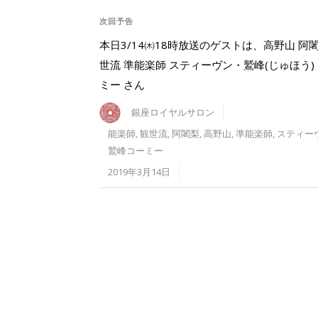
次回予告
本日3/14㈭18時放送のゲストは、高野山 阿闍
世流 準能楽師 スティーヴン・鷲峰(じゅほう)
ミー さん
銀座ロイヤルサロン
能楽師
,
観世流
,
阿闍梨
,
高野山
,
準能楽師
,
スティー
鷲峰コーミー
2019年3月14日