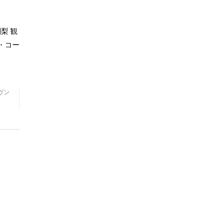
梨 観
・コー
ヴン