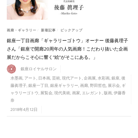
画廊・ギャラリー
/
新着記事
/
ピックアップ
銀座一丁目画廊「ギャラリーゴトウ」オーナー 後藤眞理子
さん「銀座で開廊20周年の人気画廊！こだわり抜いた企画
展だからこそ心に響く”絵”がそこにある。」
銀座ロイヤルサロン
水墨画
,
アート
,
日本画
,
芸術
,
現代アート
,
企画展
,
水彩画
,
銀座
,
後
藤眞理子
,
銀座一丁目
,
銀座ギャラリー
,
画廊
,
野田哲也
,
展示会
,
ギ
ャラリーゴトウ
,
展覧会
,
現代美術
,
画家
,
エレガント
,
版画
,
伊藤香
奈
2018年4月12日