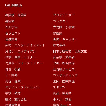
CATEGORIES
格闘技・格闘家
プロデューサー
建築家
コレクター
次回予告
大使館・領事館
セラピスト
冒険家
金融業界
画廊・ギャラリー
芸術・エンターテインメント
飲食業界
お笑い・コメディアン
日本伝統芸能・伝統文化
作家・画家・ライター
音楽家・演奏者
写真家・フォトグラファー
映画・映像関係
俳優・役者
会員制サービス
ＩＴ業界
コンサルティング
美容・健康
医師・医療関係
デザイン・ファッション
スポーツ
学校・教育
食品・製造業
観光・旅行会社
ホテル・旅館
自動車業界
環境サービス