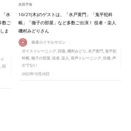
次回予告
！「水
10/27(木)のゲストは、「水戸黄門」「鬼平犯科
多数ご
帳」「徹子の部屋」など多数ご出演！ 役者・染人
析しま
磯村みどりさん
銀座ロイヤルサロン
ボイストレーニング
,
回復
,
磯村みどり
,
水戸黄門
,
鬼平犯
科帳
,
徹子の部屋
,
役者
,
染人
,
発声トレーニング
,
俳優
,
声
ォイ
がでない
析
,
回
2022年10月26日