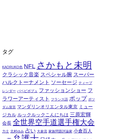
タグ
さかもと未明
NFL
KAORUKO色
クラシック音楽
スペシャル腕
スーパー
ハルクトーナメント
ソーセージ
ティーブ
ファッションショー
フ
レンダー
バベビボブュ
ポップ
ラワーアーティスト
フランス語
ポツ
マンダリンオリエンタル東京
ミュー
ダム宣言
三原宏輝
ジカル
ルックルックこんにちは
全世界空手道選手権大会
会長
占い
小倉百人
力士
北村ゆみ
大倉流
家族問題評論家
弁護士