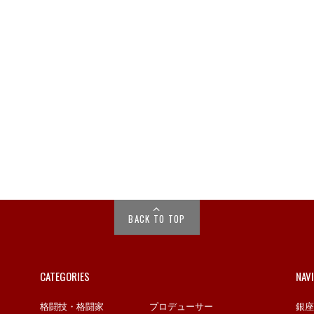
BACK TO TOP
CATEGORIES
NAV
格闘技・格闘家
プロデューサー
銀座