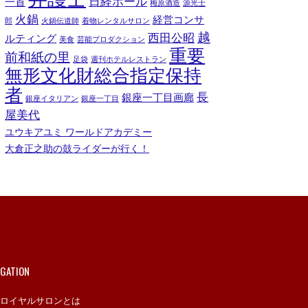
日経ホール
一首
梅原酒造
源光士
火鍋
経営コンサ
郎
火鍋伝道師
着物レンタルサロン
越
西田公昭
ルティング
美食
芸能プロダクション
重要
前和紙の里
足袋
週刊ホテルレストラン
無形文化財総合指定保持
者
長
銀座一丁目画廊
銀座イタリアン
銀座一丁目
屋美代
ユウキアユミ ワールドアカデミー
大倉正之助の鼓ライダーが行く！
IGATION
ロイヤルサロンとは