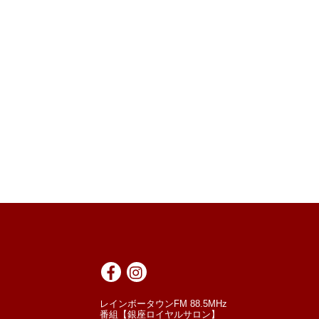
レインボータウンFM 88.5MHz
番組【銀座ロイヤルサロン】