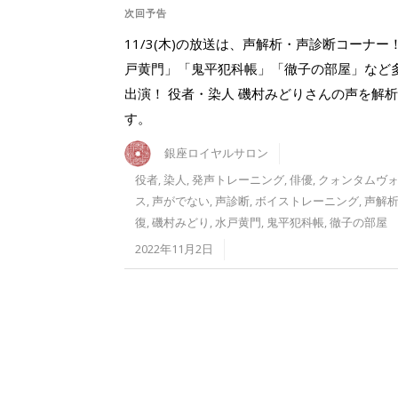
次回予告
11/3(木)の放送は、声解析・声診断コーナー
戸黄門」「鬼平犯科帳」「徹子の部屋」など
出演！ 役者・染人 磯村みどりさんの声を解
す。
銀座ロイヤルサロン
役者
,
染人
,
発声トレーニング
,
俳優
,
クォンタムヴ
ス
,
声がでない
,
声診断
,
ボイストレーニング
,
声解
復
,
磯村みどり
,
水戸黄門
,
鬼平犯科帳
,
徹子の部屋
2022年11月2日