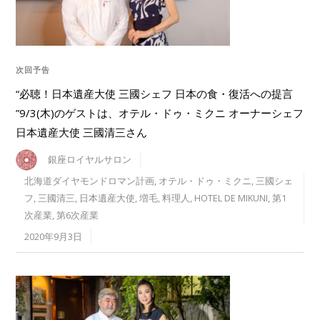
次回予告
“必聴！日本遺産大使 三國シェフ 日本の食・復活への提言
”9/3(木)のゲストは、オテル・ドゥ・ミクニ オーナーシェフ
日本遺産大使 三國清三さん
銀座ロイヤルサロン
北海道ダイヤモンドロマン計画
,
オテル・ドゥ・ミクニ
,
三國シェ
フ
,
三國清三
,
日本遺産大使
,
増毛
,
料理人
,
HOTEL DE MIKUNI
,
第1
次産業
,
第6次産業
2020年9月3日