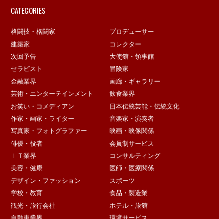
CATEGORIES
格闘技・格闘家
プロデューサー
建築家
コレクター
次回予告
大使館・領事館
セラピスト
冒険家
金融業界
画廊・ギャラリー
芸術・エンターテインメント
飲食業界
お笑い・コメディアン
日本伝統芸能・伝統文化
作家・画家・ライター
音楽家・演奏者
写真家・フォトグラファー
映画・映像関係
俳優・役者
会員制サービス
ＩＴ業界
コンサルティング
美容・健康
医師・医療関係
デザイン・ファッション
スポーツ
学校・教育
食品・製造業
観光・旅行会社
ホテル・旅館
自動車業界
環境サービス