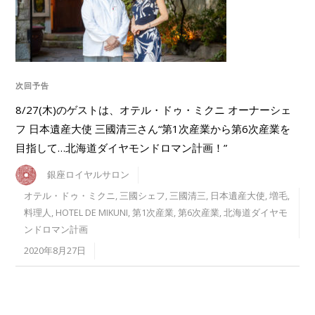
次回予告
8/27(木)のゲストは、オテル・ドゥ・ミクニ オーナーシェ
フ 日本遺産大使 三國清三さん“第1次産業から第6次産業を
目指して…北海道ダイヤモンドロマン計画！”
銀座ロイヤルサロン
オテル・ドゥ・ミクニ
,
三國シェフ
,
三國清三
,
日本遺産大使
,
増毛
,
料理人
,
HOTEL DE MIKUNI
,
第1次産業
,
第6次産業
,
北海道ダイヤモ
ンドロマン計画
2020年8月27日