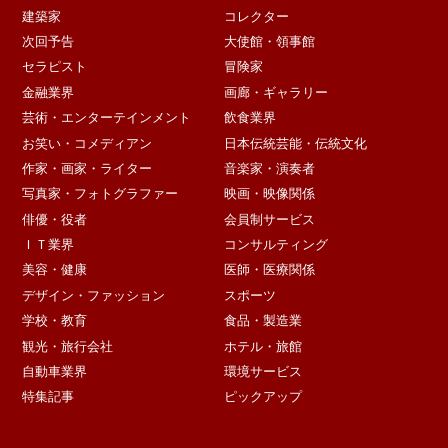
建築家
コレクター
次回予告
大使館・領事館
セラピスト
冒険家
金融業界
画廊・ギャラリー
芸術・エンターテインメント
飲食業界
お笑い・コメディアン
日本伝統芸能・伝統文化
作家・画家・ライター
音楽家・演奏者
写真家・フォトグラファー
映画・映像関係
俳優・役者
会員制サービス
ＩＴ業界
コンサルティング
美容・健康
医師・医療関係
デザイン・ファッション
スポーツ
学校・教育
食品・製造業
観光・旅行会社
ホテル・旅館
自動車業界
環境サービス
特集記事
ピックアップ