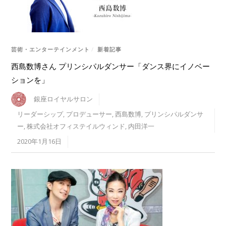
芸術・エンターテインメント
/
新着記事
西島数博さん プリンシパルダンサー「ダンス界にイノベー
ションを」
銀座ロイヤルサロン
リーダーシップ
,
プロデューサー
,
西島数博
,
プリンシパルダンサ
ー
,
株式会社オフィステイルウィンド
,
内田洋一
2020年1月16日