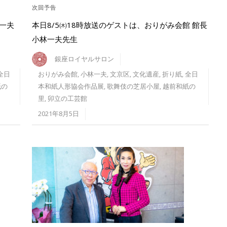
次回予告
林一夫
本日8/5㈭18時放送のゲストは、おりがみ会館 館長
小林一夫先生
銀座ロイヤルサロン
全日
おりがみ会館
,
小林一夫
,
文京区
,
文化遺産
,
折り紙
,
全日
紙の
本和紙人形協会作品展
,
歌舞伎の芝居小屋
,
越前和紙の
里
,
卯立の工芸館
2021年8月5日