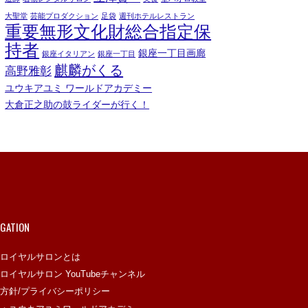
大聖堂
芸能プロダクション
足袋
週刊ホテルレストラン
重要無形文化財総合指定保
持者
銀座一丁目画廊
銀座イタリアン
銀座一丁目
麒麟がくる
高野雅彰
ユウキアユミ ワールドアカデミー
大倉正之助の鼓ライダーが行く！
IGATION
ロイヤルサロンとは
ロイヤルサロン YouTubeチャンネル
方針/プライバシーポリシー