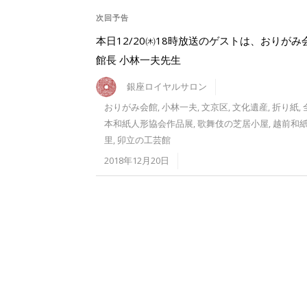
次回予告
本日12/20㈭18時放送のゲストは、おりがみ
館長 小林一夫先生
銀座ロイヤルサロン
おりがみ会館
,
小林一夫
,
文京区
,
文化遺産
,
折り紙
,
本和紙人形協会作品展
,
歌舞伎の芝居小屋
,
越前和
里
,
卯立の工芸館
2018年12月20日