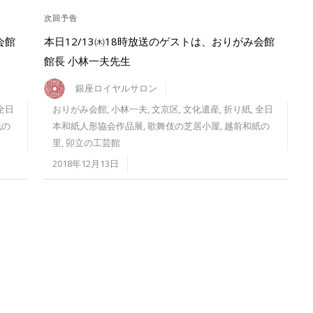
次回予告
会館
本日12/13㈭18時放送のゲストは、おりがみ会館
館長 小林一夫先生
銀座ロイヤルサロン
全日
おりがみ会館
,
小林一夫
,
文京区
,
文化遺産
,
折り紙
,
全日
紙の
本和紙人形協会作品展
,
歌舞伎の芝居小屋
,
越前和紙の
里
,
卯立の工芸館
2018年12月13日