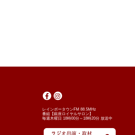
レインボータウンFM 88.5MHz
番組【銀座ロイヤルサロン】
毎週木曜日 18時00分～18時20分 放送中