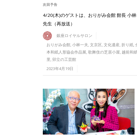
次回予告
4/20(木)のゲストは、おりがみ会館 館長 小
先生（再放送）
銀座ロイヤルサロン
おりがみ会館
,
小林一夫
,
文京区
,
文化遺産
,
折り紙
,
本和紙人形協会作品展
,
歌舞伎の芝居小屋
,
越前和
里
,
卯立の工芸館
2023年4月19日