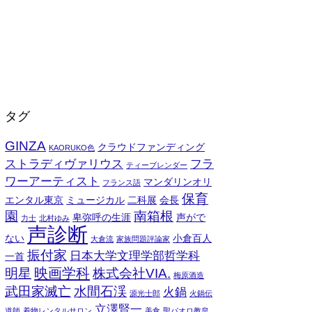
タグ
GINZA
クラウドファンディング
KAORUKO色
ストラディヴァリウス
フラ
ティーブレンダー
ワーアーティスト
マンダリンオリ
フランス語
保育
エンタル東京
ミュージカル
二科展
会長
園
南箱根
卑弥呼の生涯
声がで
力士
北村ゆみ
声診断
ない
小倉百人
大倉流
家族問題評論家
振付家
日本大学文理学部哲学科
一首
映画学科
明星
株式会社VIA.
梅原酒造
武田家滅亡
水間石渓
火鍋
源光士郎
火鍋伝
立澤賢一
道師
着物レンタルサロン
美食
聖パオロ教皇