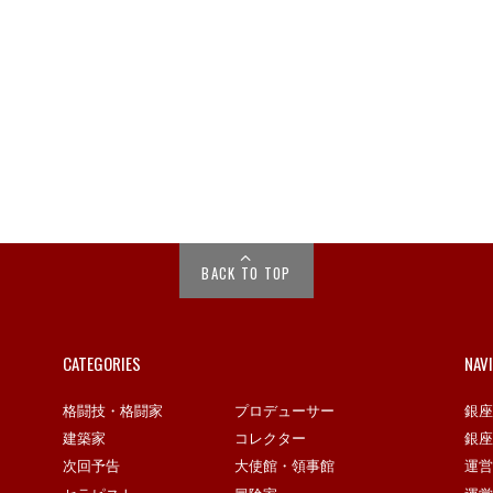
BACK TO TOP
CATEGORIES
NAV
格闘技・格闘家
プロデューサー
銀座
建築家
コレクター
銀座
次回予告
大使館・領事館
運営