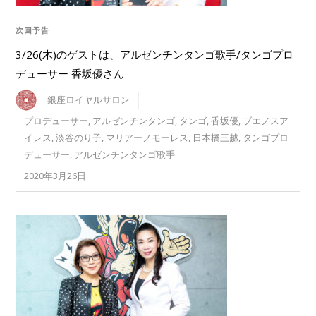
次回予告
3/26(木)のゲストは、アルゼンチンタンゴ歌手/タンゴプロ
デューサー 香坂優さん
銀座ロイヤルサロン
プロデューサー
,
アルゼンチンタンゴ
,
タンゴ
,
香坂優
,
ブエノスア
イレス
,
淡谷のり子
,
マリアーノモーレス
,
日本橋三越
,
タンゴプロ
デューサー
,
アルゼンチンタンゴ歌手
2020年3月26日