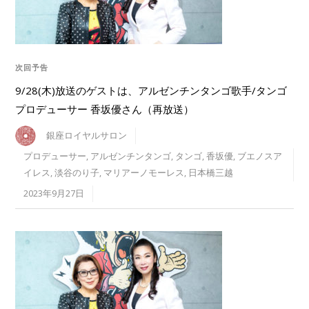
次回予告
9/28(木)放送のゲストは、アルゼンチンタンゴ歌手/タンゴ
プロデューサー 香坂優さん（再放送）
銀座ロイヤルサロン
プロデューサー
,
アルゼンチンタンゴ
,
タンゴ
,
香坂優
,
ブエノスア
イレス
,
淡谷のり子
,
マリアーノモーレス
,
日本橋三越
2023年9月27日