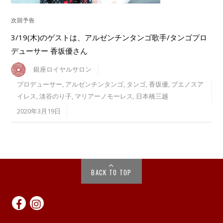
次回予告
3/19(木)のゲストは、アルゼンチンタンゴ歌手/タンゴプロ
デューサー 香坂優さん
銀座ロイヤルサロン
プロデューサー
,
アルゼンチンタンゴ
,
タンゴ
,
香坂優
,
ブエノスア
イレス
,
淡谷のり子
,
マリアーノモーレス
,
日本橋三越
2020年3月19日
BACK TO TOP