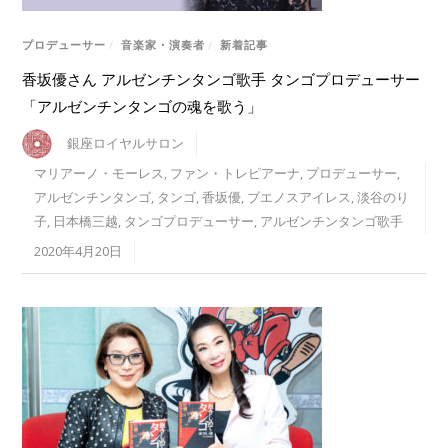
プロデューサー
/
音楽家・演奏者
/
新着記事
香坂優さん アルゼンチンタンゴ歌手 タンゴプロデューサー
「アルゼンチンタンゴの魂を歌う」
銀座ロイヤルサロン
マリアーノ・モーレス
,
ファン・トレピアーナ
,
プロデューサー
,
アルゼンチンタンゴ
,
タンゴ
,
香坂優
,
ブエノスアイレス
,
淡谷のり
子
,
日本橋三越
,
タンゴプロデューサー
,
アルゼンチンタンゴ歌手
2020年4月20日