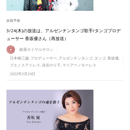
次回予告
3/24(木)の放送は、アルゼンチンタンゴ歌手/タンゴプロデ
ューサー 香坂優さん（再放送）
銀座ロイヤルサロン
日本橋三越
,
プロデューサー
,
アルゼンチンタンゴ
,
タンゴ
,
香坂優
,
ブエノスアイレス
,
淡谷のり子
,
マリアーノモーレス
2022年3月24日