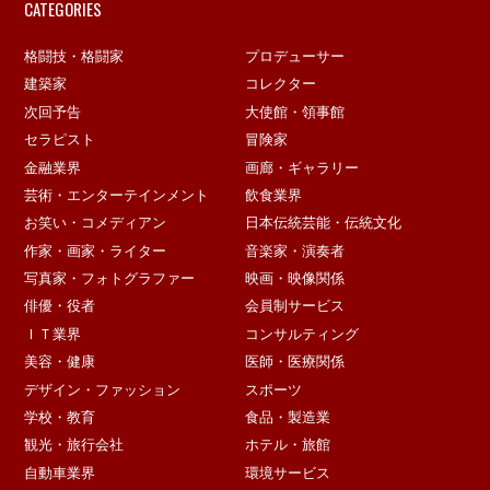
CATEGORIES
格闘技・格闘家
プロデューサー
建築家
コレクター
次回予告
大使館・領事館
セラピスト
冒険家
金融業界
画廊・ギャラリー
芸術・エンターテインメント
飲食業界
お笑い・コメディアン
日本伝統芸能・伝統文化
作家・画家・ライター
音楽家・演奏者
写真家・フォトグラファー
映画・映像関係
俳優・役者
会員制サービス
ＩＴ業界
コンサルティング
美容・健康
医師・医療関係
デザイン・ファッション
スポーツ
学校・教育
食品・製造業
観光・旅行会社
ホテル・旅館
自動車業界
環境サービス