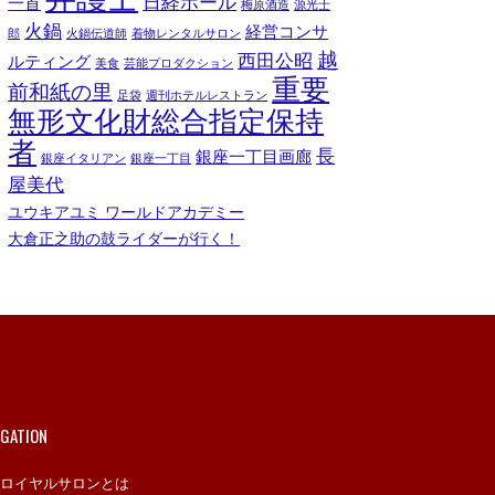
日経ホール
一首
梅原酒造
源光士
火鍋
経営コンサ
郎
火鍋伝道師
着物レンタルサロン
越
西田公昭
ルティング
美食
芸能プロダクション
重要
前和紙の里
足袋
週刊ホテルレストラン
無形文化財総合指定保持
者
長
銀座一丁目画廊
銀座イタリアン
銀座一丁目
屋美代
ユウキアユミ ワールドアカデミー
大倉正之助の鼓ライダーが行く！
IGATION
ロイヤルサロンとは