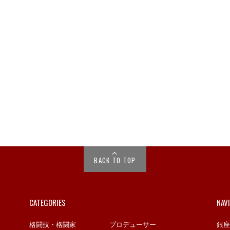
BACK TO TOP
CATEGORIES
NAV
格闘技・格闘家
プロデューサー
銀座