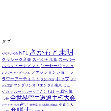
タグ
さかもと未明
NFL
KAORUKO色
クラシック音楽
スペシャル腕
スーパー
ハルクトーナメント
ソーセージ
ティーブ
ファッションショー
フ
レンダー
バベビボブュ
ポップ
ラワーアーティスト
フランス語
ポツ
マンダリンオリエンタル東京
ミュー
ダム宣言
三原宏輝
ジカル
ルックルックこんにちは
全世界空手道選手権大会
会長
占い
小倉百人
力士
北村ゆみ
大倉流
家族問題評論家
弁護士