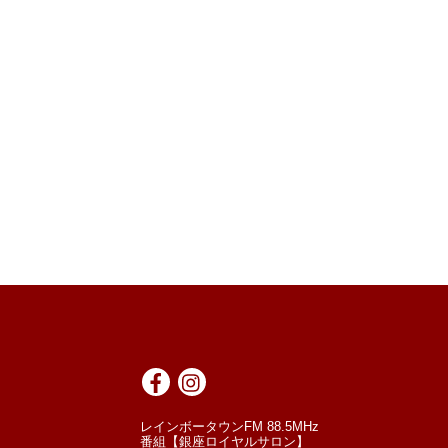
レインボータウンFM 88.5MHz
番組【銀座ロイヤルサロン】