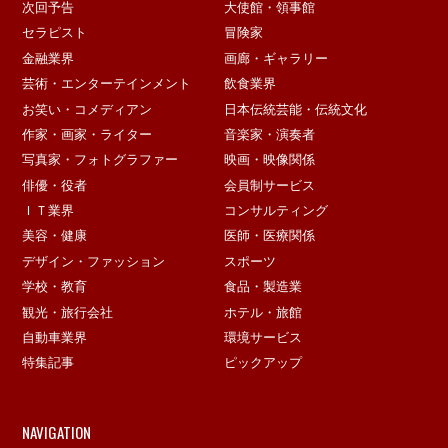
次回予告
大使館・領事館
セラピスト
冒険家
金融業界
画廊・ギャラリー
芸術・エンターテインメント
飲食業界
お笑い・コメディアン
日本伝統芸能・伝統文化
作家・画家・ライター
音楽家・演奏者
写真家・フォトグラファー
映画・映像関係
俳優・役者
会員制サービス
ＩＴ業界
コンサルティング
美容・健康
医師・医療関係
デザイン・ファッション
スポーツ
学校・教育
食品・製造業
観光・旅行会社
ホテル・旅館
自動車業界
環境サービス
特集記事
ピックアップ
NAVIGATION