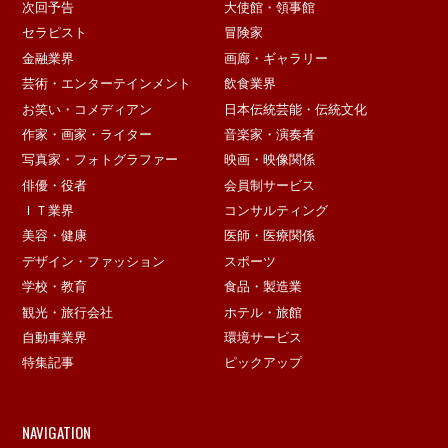
次回予告
大使館・領事館
セラピスト
冒険家
金融業界
画廊・ギャラリー
芸術・エンターテインメント
飲食業界
お笑い・コメディアン
日本伝統芸能・伝統文化
作家・画家・ライター
音楽家・演奏者
写真家・フォトグラファー
映画・映像関係
俳優・役者
会員制サービス
ＩＴ業界
コンサルティング
美容・健康
医師・医療関係
デザイン・ファッション
スポーツ
学校・教育
食品・製造業
観光・旅行会社
ホテル・旅館
自動車業界
環境サービス
特集記事
ピックアップ
NAVIGATION