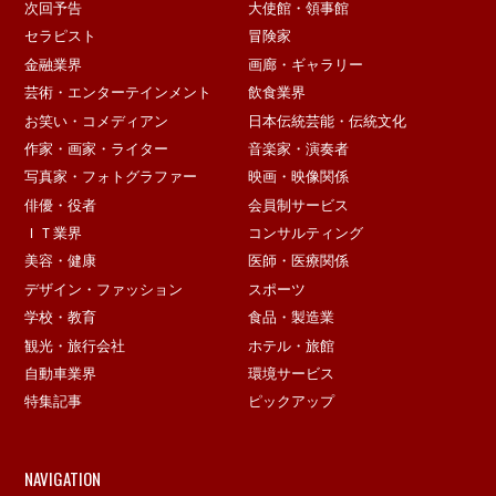
次回予告
大使館・領事館
セラピスト
冒険家
金融業界
画廊・ギャラリー
芸術・エンターテインメント
飲食業界
お笑い・コメディアン
日本伝統芸能・伝統文化
作家・画家・ライター
音楽家・演奏者
写真家・フォトグラファー
映画・映像関係
俳優・役者
会員制サービス
ＩＴ業界
コンサルティング
美容・健康
医師・医療関係
デザイン・ファッション
スポーツ
学校・教育
食品・製造業
観光・旅行会社
ホテル・旅館
自動車業界
環境サービス
特集記事
ピックアップ
NAVIGATION