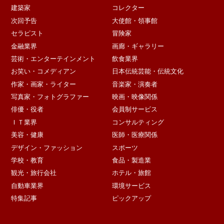
建築家
コレクター
次回予告
大使館・領事館
セラピスト
冒険家
金融業界
画廊・ギャラリー
芸術・エンターテインメント
飲食業界
お笑い・コメディアン
日本伝統芸能・伝統文化
作家・画家・ライター
音楽家・演奏者
写真家・フォトグラファー
映画・映像関係
俳優・役者
会員制サービス
ＩＴ業界
コンサルティング
美容・健康
医師・医療関係
デザイン・ファッション
スポーツ
学校・教育
食品・製造業
観光・旅行会社
ホテル・旅館
自動車業界
環境サービス
特集記事
ピックアップ