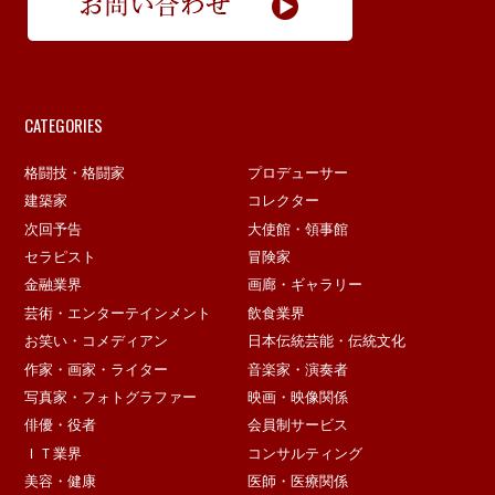
CATEGORIES
格闘技・格闘家
プロデューサー
建築家
コレクター
次回予告
大使館・領事館
セラピスト
冒険家
金融業界
画廊・ギャラリー
芸術・エンターテインメント
飲食業界
お笑い・コメディアン
日本伝統芸能・伝統文化
作家・画家・ライター
音楽家・演奏者
写真家・フォトグラファー
映画・映像関係
俳優・役者
会員制サービス
ＩＴ業界
コンサルティング
美容・健康
医師・医療関係