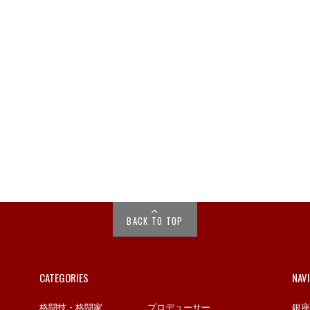
BACK TO TOP
CATEGORIES
NAV
格闘技・格闘家
プロデューサー
銀座