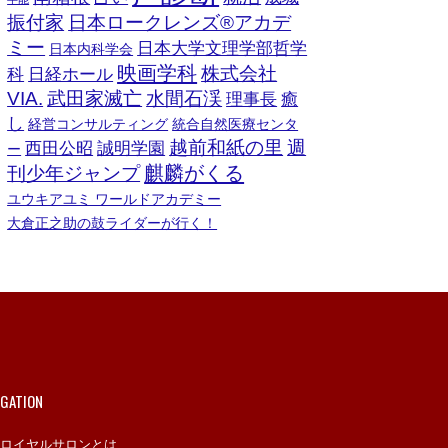
振付家
日本ロークレンズ®︎アカデ
ミー
日本大学文理学部哲学
日本内科学会
映画学科
株式会社
科
日経ホール
VIA.
武田家滅亡
水間石渓
理事長
癒
し
経営コンサルティング
統合自然医療センタ
越前和紙の里
週
西田公昭
誠明学園
ー
麒麟がくる
刊少年ジャンプ
ユウキアユミ ワールドアカデミー
大倉正之助の鼓ライダーが行く！
IGATION
ロイヤルサロンとは