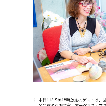
‹
本日11/15㈭18時放送のゲストは、
的に有名な陶芸家 アーグネス・フ