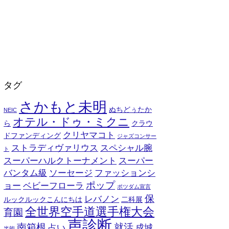
タグ
さかもと未明
ぬちどぅたか
NEIC
オテル・ドゥ・ミクニ
ら
クラウ
クリヤマコト
ドファンディング
ジャズコンサー
ストラディヴァリウス
スペシャル腕
ト
スーパーハルクトーナメント
スーパー
バンタム級
ソーセージ
ファッションシ
ポップ
ョー
ベビーフローラ
ポツダム宣言
保
レバノン
ルックルックこんにちは
二科展
全世界空手道選手権大会
育園
声診断
南箱根
就活
占い
成城
半能