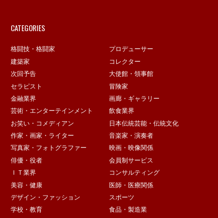
CATEGORIES
格闘技・格闘家
プロデューサー
建築家
コレクター
次回予告
大使館・領事館
セラピスト
冒険家
金融業界
画廊・ギャラリー
芸術・エンターテインメント
飲食業界
お笑い・コメディアン
日本伝統芸能・伝統文化
作家・画家・ライター
音楽家・演奏者
写真家・フォトグラファー
映画・映像関係
俳優・役者
会員制サービス
ＩＴ業界
コンサルティング
美容・健康
医師・医療関係
デザイン・ファッション
スポーツ
学校・教育
食品・製造業