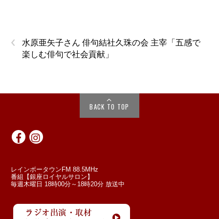
‹
水原亜矢子さん 俳句結社久珠の会 主宰「五感で
楽しむ俳句で社会貢献」
BACK TO TOP
レインボータウンFM 88.5MHz
番組【銀座ロイヤルサロン】
毎週木曜日 18時00分～18時20分 放送中