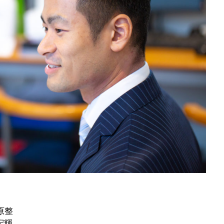
原整
宏輝