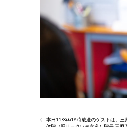
‹
本日11/8㈭18時放送のゲストは、三
体院（旧リラクワ表参道）院長 三原