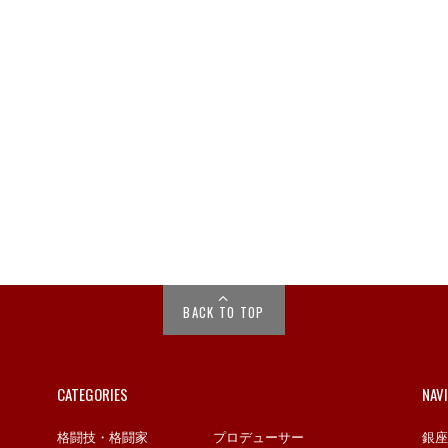
BACK TO TOP
CATEGORIES
NAV
格闘技・格闘家
プロデューサー
銀座