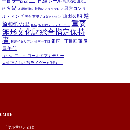
日経ホール
一首
梅原酒造
源光士
火鍋
経営コンサ
郎
火鍋伝道師
着物レンタルサロン
越
西田公昭
ルティング
美食
芸能プロダクション
重要
前和紙の里
足袋
週刊ホテルレストラン
無形文化財総合指定保持
者
長
銀座一丁目画廊
銀座イタリアン
銀座一丁目
屋美代
ユウキアユミ ワールドアカデミー
大倉正之助の鼓ライダーが行く！
IGATION
ロイヤルサロンとは