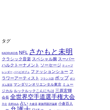
タグ
さかもと未明
NFL
KAORUKO色
クラシック音楽
スペシャル腕
スーパー
ハルクトーナメント
ソーセージ
ティーブ
ファッションショー
フ
レンダー
バベビボブュ
ポップ
ラワーアーティスト
フランス語
ポツ
マンダリンオリエンタル東京
ミュー
ダム宣言
三原宏輝
ジカル
ルックルックこんにちは
全世界空手道選手権大会
会長
占い
小倉百人
力士
北村ゆみ
大倉流
家族問題評論家
弁護士