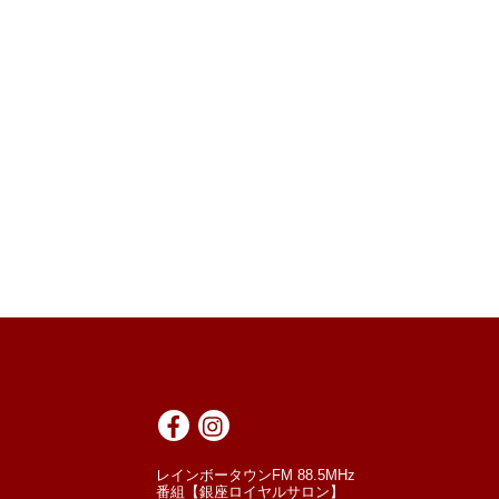
レインボータウンFM 88.5MHz
番組【銀座ロイヤルサロン】