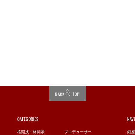
BACK TO TOP
CATEGORIES
NAV
格闘技・格闘家
プロデューサー
銀座