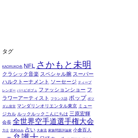
タグ
さかもと未明
NFL
KAORUKO色
クラシック音楽
スペシャル腕
スーパー
ハルクトーナメント
ソーセージ
ティーブ
ファッションショー
フ
レンダー
バベビボブュ
ポップ
ラワーアーティスト
フランス語
ポツ
マンダリンオリエンタル東京
ミュー
ダム宣言
三原宏輝
ジカル
ルックルックこんにちは
全世界空手道選手権大会
会長
占い
小倉百人
力士
北村ゆみ
大倉流
家族問題評論家
弁護士