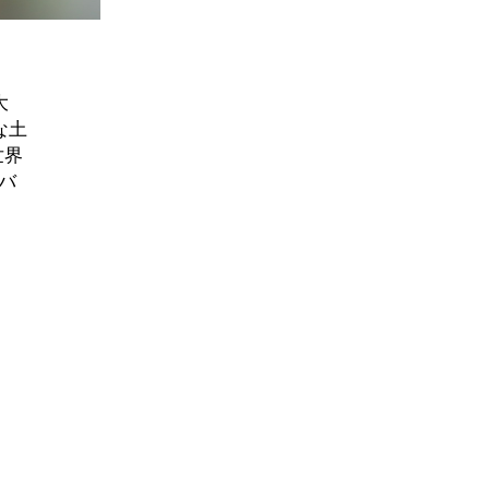
大
な土
世界
バ