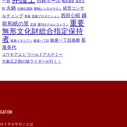
日経ホール
一首
梅原酒造
源光士
火鍋
経営コンサ
郎
火鍋伝道師
着物レンタルサロン
越
西田公昭
ルティング
美食
芸能プロダクション
重要
前和紙の里
足袋
週刊ホテルレストラン
無形文化財総合指定保持
者
長
銀座一丁目画廊
銀座イタリアン
銀座一丁目
屋美代
ユウキアユミ ワールドアカデミー
大倉正之助の鼓ライダーが行く！
IGATION
ロイヤルサロンとは