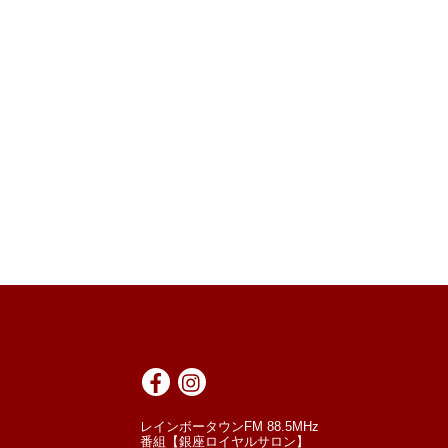
レインボータウンFM 88.5MHz
番組【銀座ロイヤルサロン】