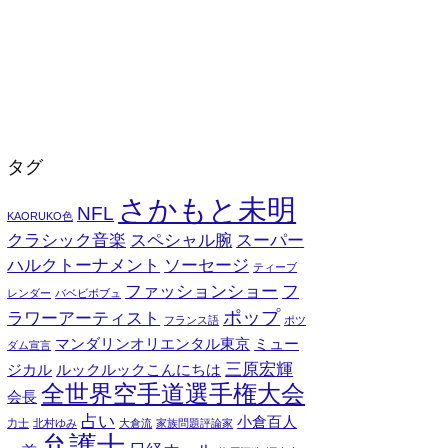
タグ
さかもと未明
NFL
KAORUKO色
クラシック音楽
スペシャル腕
スーパー
ハルクトーナメント
ソーセージ
ティーブ
ファッションショー
フ
レンダー
バベビボブュ
ポップ
ラワーアーティスト
フランス語
ポツ
マンダリンオリエンタル東京
ミュー
ダム宣言
三原宏輝
ジカル
ルックルックこんにちは
全世界空手道選手権大会
会長
占い
小倉百人
力士
北村ゆみ
大倉流
家族問題評論家
弁護士