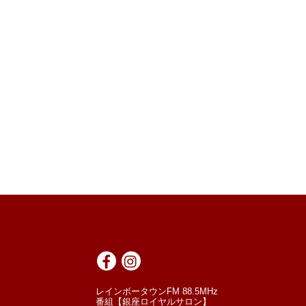
レインボータウンFM 88.5MHz
番組【銀座ロイヤルサロン】