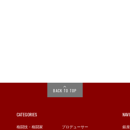
BACK TO TOP
CATEGORIES
NAV
格闘技・格闘家
プロデューサー
銀座