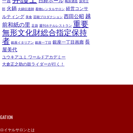
日経ホール
一首
梅原酒造
源光士
火鍋
経営コンサ
郎
火鍋伝道師
着物レンタルサロン
越
西田公昭
ルティング
美食
芸能プロダクション
重要
前和紙の里
足袋
週刊ホテルレストラン
無形文化財総合指定保持
者
長
銀座一丁目画廊
銀座イタリアン
銀座一丁目
屋美代
ユウキアユミ ワールドアカデミー
大倉正之助の鼓ライダーが行く！
IGATION
ロイヤルサロンとは