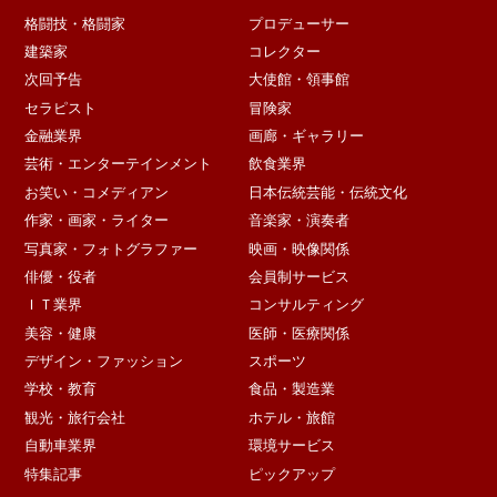
格闘技・格闘家
プロデューサー
建築家
コレクター
次回予告
大使館・領事館
セラピスト
冒険家
金融業界
画廊・ギャラリー
芸術・エンターテインメント
飲食業界
お笑い・コメディアン
日本伝統芸能・伝統文化
作家・画家・ライター
音楽家・演奏者
写真家・フォトグラファー
映画・映像関係
俳優・役者
会員制サービス
ＩＴ業界
コンサルティング
美容・健康
医師・医療関係
デザイン・ファッション
スポーツ
学校・教育
食品・製造業
観光・旅行会社
ホテル・旅館
自動車業界
環境サービス
特集記事
ピックアップ