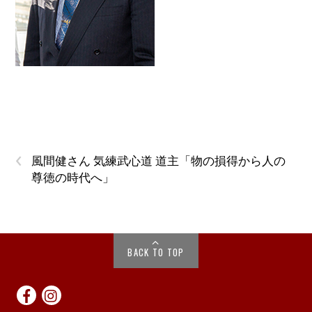
‹
風間健さん 気練武心道 道主「物の損得から人の
尊徳の時代へ」
BACK TO TOP