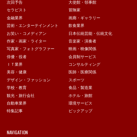
次回予告
大使館・領事館
セラピスト
冒険家
金融業界
画廊・ギャラリー
芸術・エンターテインメント
飲食業界
お笑い・コメディアン
日本伝統芸能・伝統文化
作家・画家・ライター
音楽家・演奏者
写真家・フォトグラファー
映画・映像関係
俳優・役者
会員制サービス
ＩＴ業界
コンサルティング
美容・健康
医師・医療関係
デザイン・ファッション
スポーツ
学校・教育
食品・製造業
観光・旅行会社
ホテル・旅館
自動車業界
環境サービス
特集記事
ピックアップ
NAVIGATION