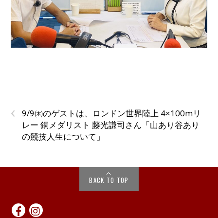
‹
9/9㈭のゲストは、ロンドン世界陸上 4×100mリ
レー 銅メダリスト 藤光謙司さん「山あり谷あり
の競技人生について」
BACK TO TOP