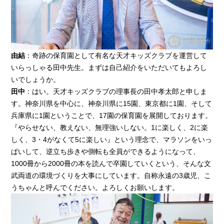
由結
：奇跡の保育園として有名な天才キッズクラブを運営して
いらっしゃる田中先生。まずは自己紹介をいただいてもよろし
いでしょうか。
田中
：はい。天才キッズクラブの理事長の田中孝太郎と申しま
す。神奈川県を中心に、神奈川県に15園、東京都に1園、そして
兵庫県に1園ということで、17園の保育園を展開しております。
『やらせない、教えない、無理強いしない。1に楽しく、2に楽
しく、3・4がなくて5に楽しい』という理念で、マラソンをいっ
ぱいして、逆立ち歩きや側転も全員ができるようになって、
1000冊から2000冊の本を読んで卒園していくという、そんな文
武両道の環境づくりを大事にしています。自称永遠の3歳児、こ
うちゃんと呼んでください。よろしくお願いします。