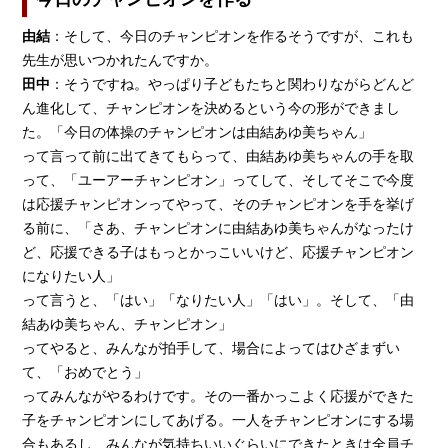
由結
：そして、今日のチャンピオンを作るそうですが、これも
先生が思いつかれたんですか。
田中
：そうですね。やっぱり子どもたちと関わりながらどんど
ん進化して、チャンピオンを決めるという今の形ができまし
た。「今日の体操のチャンピオンは由結あゆ美ちゃん」
って言って前に出てきてもらって、由結あゆ美ちゃんの手を取
って、「ユーアーチャンピオン」ってして、そしてそこで今度
は応援チャンピオンってやって、そのチャンピオンを手を挙げ
る前に、「さあ、チャンピオンに由結あゆ美ちゃんがなったけ
ど、応援できる子はもっとかっこいいけど、応援チャンピオン
になりたい人」
って言うと、「はい」「なりたい人」「はい」。そして、「由
結あゆ美ちゃん、チャンピオン」
ってやると、みんなが拍手して、場合によってはひざまずい
て、「おめでとう」
ってみんながやるわけです。その一番かっこよく応援ができた
子をチャンピオンにしてあげる。一人をチャンピオンにする場
合もあるし、みんなが気持ちいいぐらいにできたときは全員チ