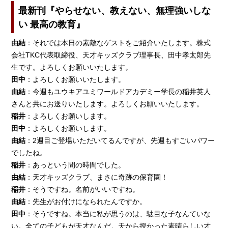
最新刊『やらせない、教えない、無理強いしな
い 最高の教育』
由結
：それでは本日の素敵なゲストをご紹介いたします。株式
会社TKC代表取締役、天才キッズクラブ理事長、田中孝太郎先
生です。よろしくお願いいたします。
田中
：よろしくお願いいたします。
由結
：今週もユウキアユミワールドアカデミー学長の稲井英人
さんと共にお送りいたします。よろしくお願いいたします。
稲井
：よろしくお願いします。
田中
：よろしくお願いします。
由結
：2週目ご登場いただいてるんですが、先週もすごいパワー
でしたね。
稲井
：あっという間の時間でした。
由結
：天才キッズクラブ、まさに奇跡の保育園！
稲井
：そうですね。名前がいいですね。
由結
：先生がお付けになられたんですか。
田中
：そうですね。本当に私が思うのは、駄目な子なんていな
い。全ての子どもが天才なんだ。天から授かった素晴らしい才