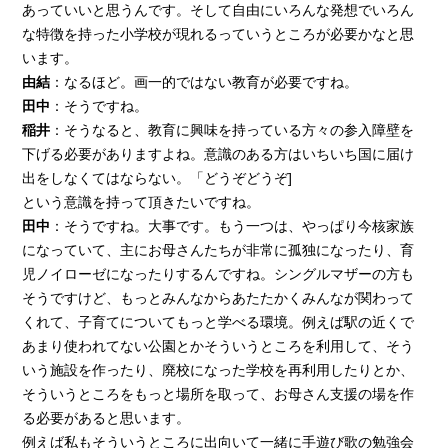
あっていいと思うんです。そして自由にいろんな発想でいろん
な特徴を持った小学校が現れるっていうところが必要かなと思
います。
由結
：なるほど。画一的ではない教育が必要ですね。
田中
：そうですね。
稲井
：そうなると、教育に興味を持っている方々の参入障壁を
下げる必要がありますよね。意識のある方はいちいち国に届け
出をしなくてはならない。「どうぞどうぞ]
という意識を持って頂きたいですね。
田中
：そうですね。大事です。もう一つは、やっぱり今核家族
になっていて、主にお母さんたちが非常に孤独になったり、育
児ノイローゼになったりするんですね。シングルマザーの方も
そうですけど、もっとみんなからあたたかくみんなが関わって
くれて、子育てについてもっと学べる環境。例えば駅の近くで
あまり使われてない公園とかそういうところを利用して、そう
いう施設を作ったり、廃校になった学校を再利用したりとか、
そういうところをもっと場所を取って、お母さん支援の場を作
る必要があると思います。
例えば私もそういうところに出向いて一緒に手遊び歌の勉強会