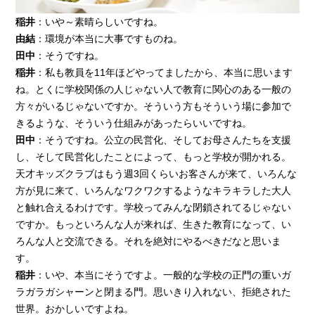
稲井
：いや～素晴らしいですね。
由結
：環境が本当に大事ですものね。
田中
：そうですね。
稲井
：私も教員を11年ほどやってましたから、本当に思います
ね。とくに学校関係の人じゃない人で教育に関心のある一般の
方々がいるじゃないですか。そういう方もそういう場に参加で
きるような、そういう仕組みがあったらいいですね。
田中
：そうですね。公立の民営化、そしてお母さんたちを支援
し、そして民営化したことによって、もっと学校が開かれる。
天才キッズクラブはもう週3回くらいお客さんが来て、いろんな
方が見に来て、いろんなワクワクするようなキラキラした大人
と触れ合えるわけです。学校ってみんな閉鎖されてるじゃない
ですか。もっといろんな人が来れば、生きた教育になって、い
ろんな人と交流できる。それを絶対にやるべきだなと思いま
す。
稲井
：いや、本当にそうですよ。一般的な学校の正門の重いガ
ラガラガシャーンと閉まる門。思いきり入れない、拒絶された
世界。おかしいですよね。