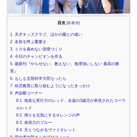
目次
[
非表示
]
1.
天才キッズクラブ、ほかの園との違い
2.
名前を呼ぶ重要さ
3.
ミスを責めない習慣づくり
4.
今日のチャンピオンを作る
5.
最新刊『やらせない、教えない、無理強いしない 最高の教
育』
6.
もしも文部科学大臣なったら
7.
幼児教育に取り組むようになったきっかけ
8.
声診断コーナー
8.1.
地道な実行力のレッド、永遠の3歳児が表現されたコーラ
ルレッド
8.2.
周りを元気にするオレンジの声
8.3.
表現力のブルー
8.4.
天とつながるヴァイオレット