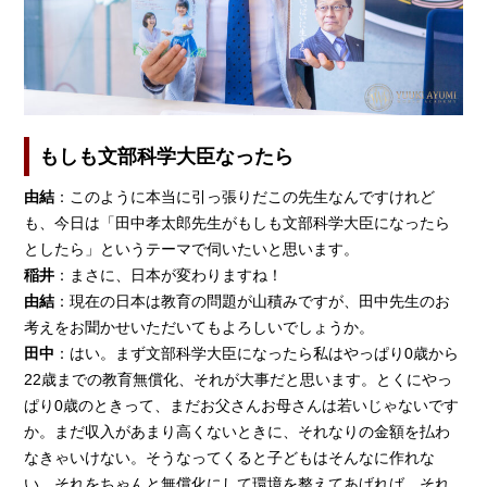
もしも文部科学大臣なったら
由結
：このように本当に引っ張りだこの先生なんですけれど
も、今日は「田中孝太郎先生がもしも文部科学大臣になったら
としたら」というテーマで伺いたいと思います。
稲井
：まさに、日本が変わりますね！
由結
：現在の日本は教育の問題が山積みですが、田中先生のお
考えをお聞かせいただいてもよろしいでしょうか。
田中
：はい。まず文部科学大臣になったら私はやっぱり0歳から
22歳までの教育無償化、それが大事だと思います。とくにやっ
ぱり0歳のときって、まだお父さんお母さんは若いじゃないです
か。まだ収入があまり高くないときに、それなりの金額を払わ
なきゃいけない。そうなってくると子どもはそんなに作れな
い。それをちゃんと無償化にして環境を整えてあげれば、それ