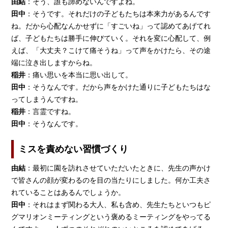
由結
：そう、誰も諦めないんですよね。
田中
：そうです。それだけの子どもたちは本来力があるんです
ね。だから心配なんかせずに「すごいね」って認めてあげてれ
ば、子どもたちは勝手に伸びていく。それを変に心配して、例
えば、「大丈夫？こけて痛そうね」って声をかけたら、その途
端に泣き出しますからね。
稲井
：痛い思いを本当に思い出して。
田中
：そうなんです。だから声をかけた通りに子どもたちはな
ってしまうんですね。
稲井
：言霊ですね。
田中
：そうなんです。
ミスを責めない習慣づくり
由結
：最初に園を訪れさせていただいたときに、先生の声かけ
で皆さんの顔が変わるのを目の当たりにしました。何か工夫さ
れていることはあるんでしょうか。
田中
：それはまず関わる大人、私も含め、先生たちといつもピ
グマリオンミーティングという褒めるミーティングをやってる