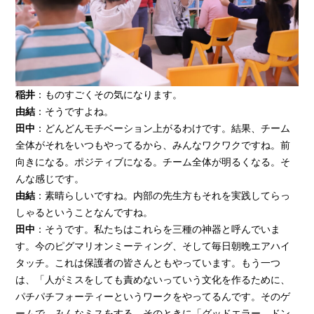
稲井
：ものすごくその気になります。
由結
：そうですよね。
田中
：どんどんモチベーション上がるわけです。結果、チーム
全体がそれをいつもやってるから、みんなワクワクですね。前
向きになる。ポジティブになる。チーム全体が明るくなる。そ
んな感じです。
由結
：素晴らしいですね。内部の先生方もそれを実践してらっ
しゃるということなんですね。
田中
：そうです。私たちはこれらを三種の神器と呼んでいま
す。今のピグマリオンミーティング、そして毎日朝晩エアハイ
タッチ。これは保護者の皆さんともやっています。もう一つ
は、「人がミスをしても責めないっていう文化を作るために、
パチパチフォーティーというワークをやってるんです。そのゲ
ームで、みんなミスをする。そのときに「グッドエラー。ドン