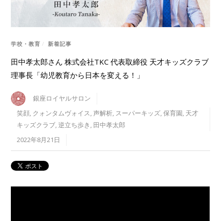
学校・教育
/
新着記事
田中孝太郎さん 株式会社TKC 代表取締役 天才キッズクラブ
理事長「幼児教育から日本を変える！」
銀座ロイヤルサロン
笑顔
,
クォンタムヴォイス
,
声解析
,
スーパーキッズ
,
保育園
,
天才
キッズクラブ
,
逆立ち歩き
,
田中孝太郎
2022年8月21日