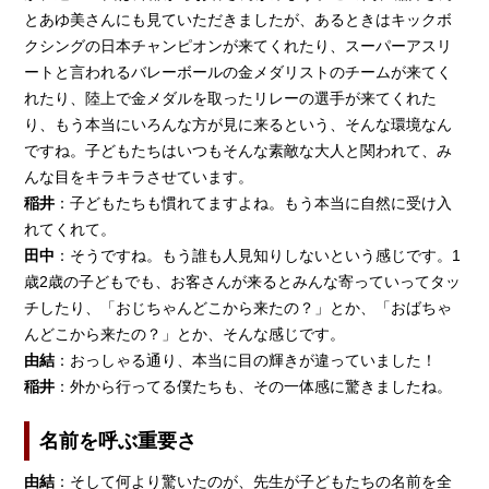
とあゆ美さんにも見ていただきましたが、あるときはキックボ
クシングの日本チャンピオンが来てくれたり、スーパーアスリ
ートと言われるバレーボールの金メダリストのチームが来てく
れたり、陸上で金メダルを取ったリレーの選手が来てくれた
り、もう本当にいろんな方が見に来るという、そんな環境なん
ですね。子どもたちはいつもそんな素敵な大人と関われて、み
んな目をキラキラさせています。
稲井
：子どもたちも慣れてますよね。もう本当に自然に受け入
れてくれて。
田中
：そうですね。もう誰も人見知りしないという感じです。1
歳2歳の子どもでも、お客さんが来るとみんな寄っていってタッ
チしたり、「おじちゃんどこから来たの？」とか、「おばちゃ
んどこから来たの？」とか、そんな感じです。
由結
：おっしゃる通り、本当に目の輝きが違っていました！
稲井
：外から行ってる僕たちも、その一体感に驚きましたね。
名前を呼ぶ重要さ
由結
：そして何より驚いたのが、先生が子どもたちの名前を全