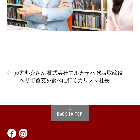
‹
貞方邦介さん 株式会社アルカサバ 代表取締役
「ヘリで蕎麦を食べに行くカリスマ社長」
BACK TO TOP