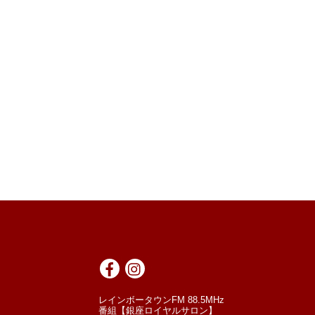
レインボータウンFM 88.5MHz
番組【銀座ロイヤルサロン】