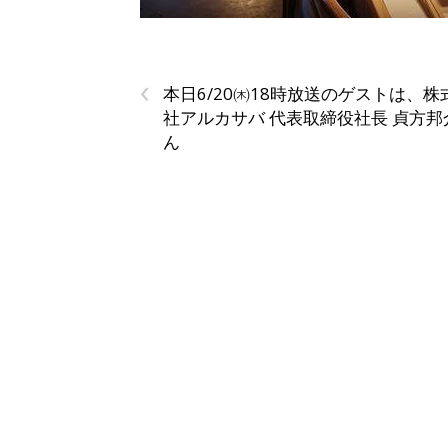
‹
本日6/20㈭18時放送のゲストは、株
社アルカサバ 代表取締役社長 貞方邦
ん