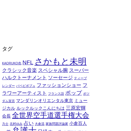
タグ
さかもと未明
NFL
KAORUKO色
クラシック音楽
スペシャル腕
スーパー
ハルクトーナメント
ソーセージ
ティーブ
ファッションショー
フ
レンダー
バベビボブュ
ポップ
ラワーアーティスト
フランス語
ポツ
マンダリンオリエンタル東京
ミュー
ダム宣言
三原宏輝
ジカル
ルックルックこんにちは
全世界空手道選手権大会
会長
占い
小倉百人
力士
北村ゆみ
大倉流
家族問題評論家
弁護士