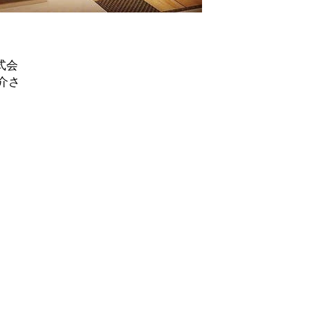
式会
介さ