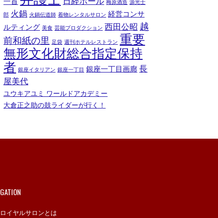
日経ホール
一首
梅原酒造
源光士
火鍋
経営コンサ
郎
火鍋伝道師
着物レンタルサロン
越
西田公昭
ルティング
美食
芸能プロダクション
重要
前和紙の里
足袋
週刊ホテルレストラン
無形文化財総合指定保持
者
長
銀座一丁目画廊
銀座イタリアン
銀座一丁目
屋美代
ユウキアユミ ワールドアカデミー
大倉正之助の鼓ライダーが行く！
IGATION
ロイヤルサロンとは