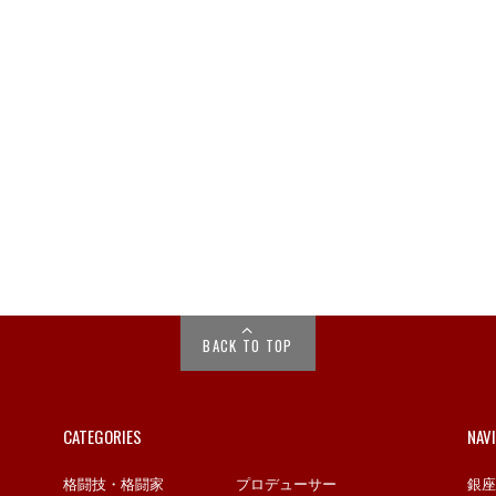
BACK TO TOP
CATEGORIES
NAV
格闘技・格闘家
プロデューサー
銀座