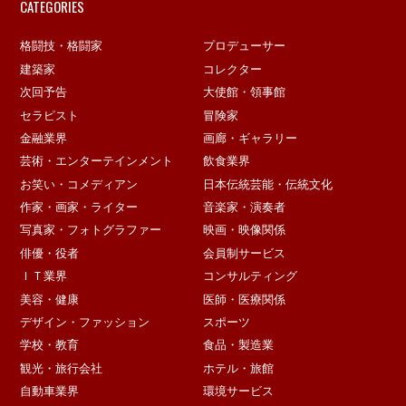
CATEGORIES
格闘技・格闘家
プロデューサー
建築家
コレクター
次回予告
大使館・領事館
セラピスト
冒険家
金融業界
画廊・ギャラリー
芸術・エンターテインメント
飲食業界
お笑い・コメディアン
日本伝統芸能・伝統文化
作家・画家・ライター
音楽家・演奏者
写真家・フォトグラファー
映画・映像関係
俳優・役者
会員制サービス
ＩＴ業界
コンサルティング
美容・健康
医師・医療関係
デザイン・ファッション
スポーツ
学校・教育
食品・製造業
観光・旅行会社
ホテル・旅館
自動車業界
環境サービス