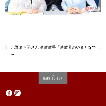
‹
北野まち子さん 演歌歌手「演歌界のやまとなでし
こ」
BACK TO TOP